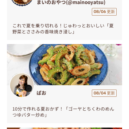
まいのおやつ(@mainooyatsu)
08/06 更新
これで夏を乗り切れる！じゅわっとおいしい「夏
野菜とささみの香味焼き浸し」
ぱお
08/04 更新
10分で作れる夏おかず！「ゴーヤとちくわのめん
つゆバター炒め」