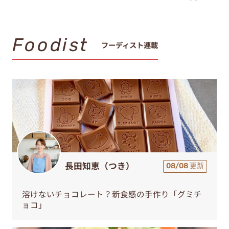
Foodist
フーディスト連載
長田知恵（つき）
08/08 更新
溶けないチョコレート？新食感の手作り「グミチ
ョコ」