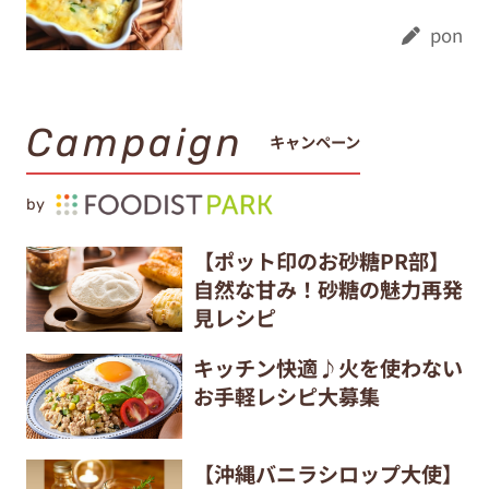
pon
Campaign
キャンペーン
by
【ポット印のお砂糖PR部】
自然な甘み！砂糖の魅力再発
見レシピ
キッチン快適♪火を使わない
お手軽レシピ大募集
【沖縄バニラシロップ大使】