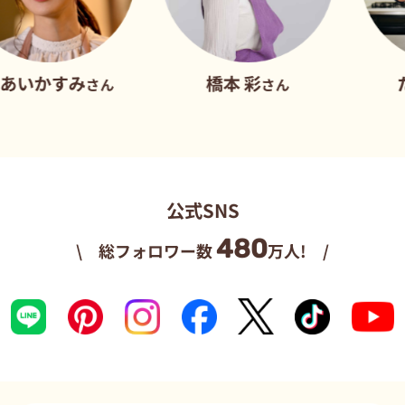
み
橋本 彩
だれウマ
さん
さん
さ
公式SNS
480
\ 総フォロワー数
万人! /