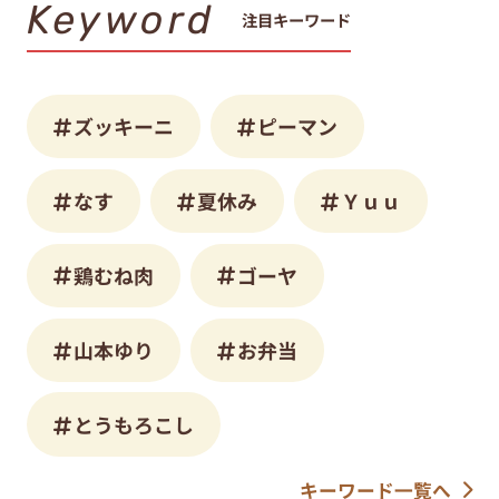
Keyword
注目キーワード
ズッキーニ
ピーマン
なす
夏休み
Ｙｕｕ
鶏むね肉
ゴーヤ
山本ゆり
お弁当
とうもろこし
キーワード一覧へ