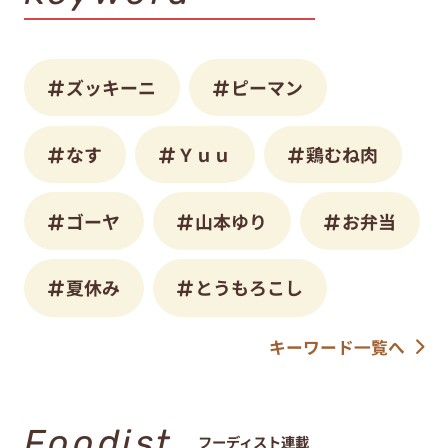
ズッキーニ
ピーマン
なす
Ｙｕｕ
鶏むね肉
ゴーヤ
山本ゆり
お弁当
夏休み
とうもろこし
キーワード一覧へ
Foodist
フーディスト連載