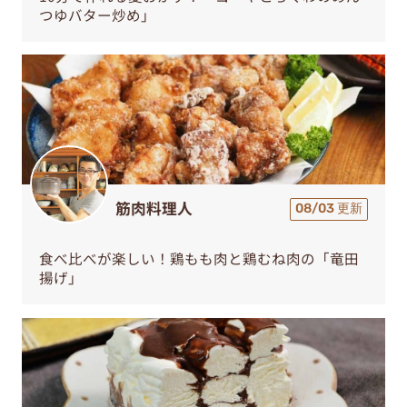
つゆバター炒め」
筋肉料理人
08/03 更新
食べ比べが楽しい！鶏もも肉と鶏むね肉の「竜田
揚げ」