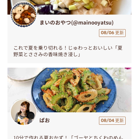
まいのおやつ(@mainooyatsu)
08/06 更新
これで夏を乗り切れる！じゅわっとおいしい「夏
野菜とささみの香味焼き浸し」
ぱお
08/04 更新
10分で作れる夏おかず！「ゴーヤとちくわのめん