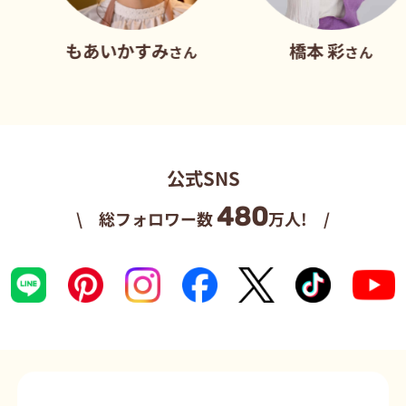
もあいかすみ
橋本 彩
さん
さん
公式SNS
480
\ 総フォロワー数
万人! /