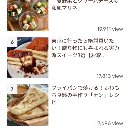
「夏野菜とクリームチーズの
和風マリネ」
19,911 view
東京に行ったら絶対買いた
い！贈り物にも喜ばれる実力
派スイーツ3選【お取...
17,813 view
フライパンで焼ける！ふわも
ち食感の手作り「ナン」レシ
ピ
17,696 view