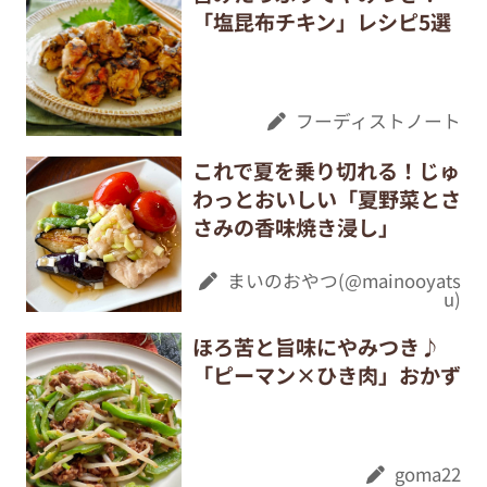
「塩昆布チキン」レシピ5選
フーディストノート
これで夏を乗り切れる！じゅ
わっとおいしい「夏野菜とさ
さみの香味焼き浸し」
まいのおやつ(@mainooyats
u)
ほろ苦と旨味にやみつき♪
「ピーマン×ひき肉」おかず
goma22