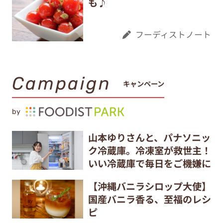
も♪
フーディストノート
Campaign
キャンペーン
by
山本ゆりさんと、パナソニッ
ク冷蔵庫。冷凍室が救世主！
いい冷蔵庫で毎日をご機嫌に
【沖縄バニラシロップ大使】
国産バニラ香る、至福のレシ
ピ