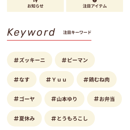
お知らせ
注目アイテム
Keyword
注目キーワード
ズッキーニ
ピーマン
なす
Ｙｕｕ
鶏むね肉
ゴーヤ
山本ゆり
お弁当
夏休み
とうもろこし