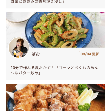
野菜とささみの香味焼き浸し」
ぱお
08/04 更新
10分で作れる夏おかず！「ゴーヤとちくわのめん
つゆバター炒め」