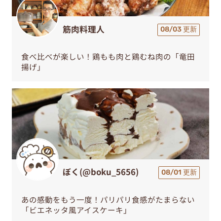
筋肉料理人
08/03 更新
食べ比べが楽しい！鶏もも肉と鶏むね肉の「竜田
揚げ」
ぼく(@boku_5656)
08/01 更新
あの感動をもう一度！パリパリ食感がたまらない
「ビエネッタ風アイスケーキ」