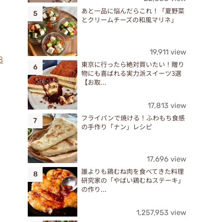
あと一品に悩んだらこれ！「夏野菜
とクリームチーズの和風マリネ」
19,911 view
8
東京に行ったら絶対買いたい！贈り
物にも喜ばれる実力派スイーツ3選
【お取...
17,813 view
フライパンで焼ける！ふわもち食感
の手作り「ナン」レシピ
17,696 view
誰よりも鶏むね肉を食べてきた料理
研究家の「やばい鶏むねステーキ」
の作り...
1,257,953 view