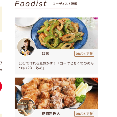
Foodist
フーディスト連載
ぱお
08/04 更新
7
10分で作れる夏おかず！「ゴーヤとちくわのめん
つゆバター炒め」
ew
筋肉料理人
08/03 更新