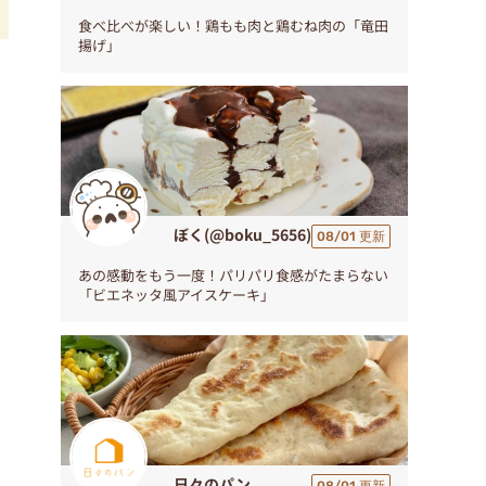
食べ比べが楽しい！鶏もも肉と鶏むね肉の「竜田
揚げ」
た
の
ぼく(@boku_5656)
08/01 更新
あの感動をもう一度！パリパリ食感がたまらない
「ビエネッタ風アイスケーキ」
日々のパン