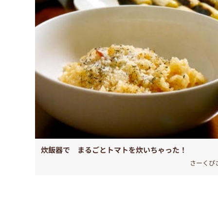
炊飯器で まるごとトマトを炊いちゃった！
さーくぴ