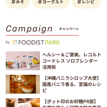
みそ
ヨーグルト
レシピ
Campaign
キャンペーン
by
ヘルシー＆ご褒美。レコルト
コードレス ソロブレンダー
活用術
【沖縄バニラシロップ大使】
国産バニラ香る、至福のレシ
ピ
【ポット印のお砂糖PR部】