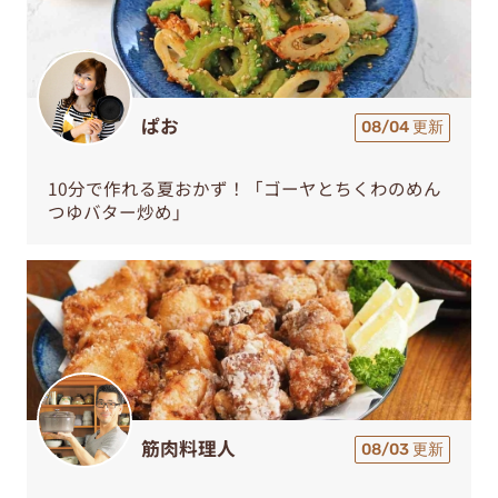
ぱお
08/04 更新
10分で作れる夏おかず！「ゴーヤとちくわのめん
つゆバター炒め」
筋肉料理人
08/03 更新