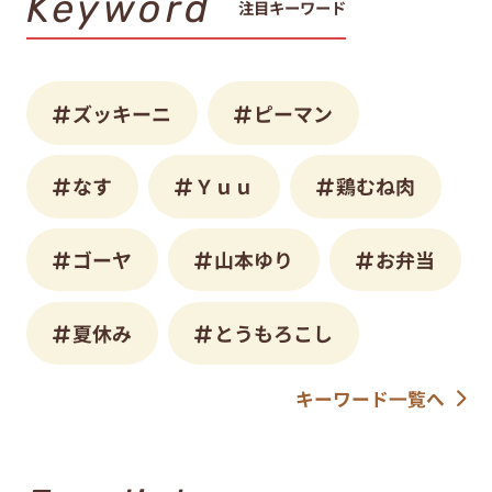
Keyword
注目キーワード
ズッキーニ
ピーマン
なす
Ｙｕｕ
鶏むね肉
ゴーヤ
山本ゆり
お弁当
夏休み
とうもろこし
キーワード一覧へ