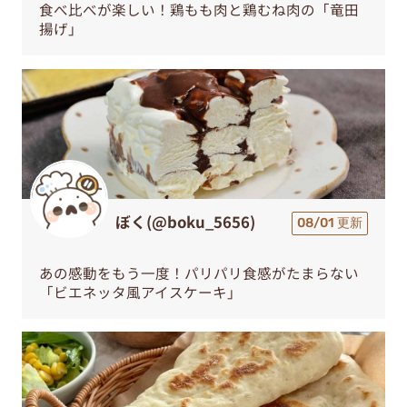
食べ比べが楽しい！鶏もも肉と鶏むね肉の「竜田
揚げ」
ぼく(@boku_5656)
08/01 更新
あの感動をもう一度！パリパリ食感がたまらない
「ビエネッタ風アイスケーキ」