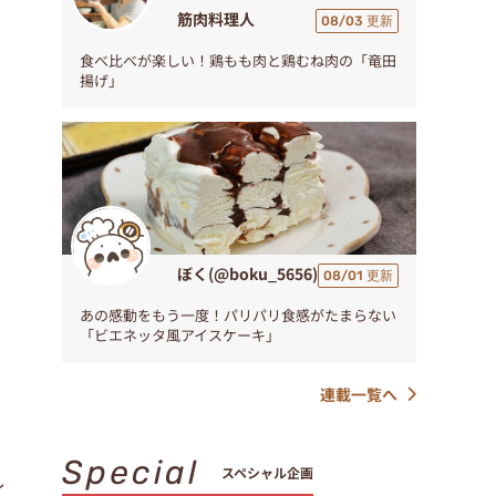
筋肉料理人
08/03 更新
食べ比べが楽しい！鶏もも肉と鶏むね肉の「竜田
揚げ」
ぼく(@boku_5656)
08/01 更新
あの感動をもう一度！パリパリ食感がたまらない
「ビエネッタ風アイスケーキ」
連載一覧へ
Special
スペシャル企画
し