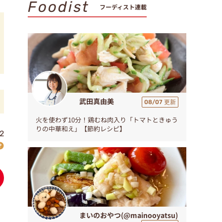
Foodist
フーディスト連載
武田真由美
08/07 更新
火を使わず10分！鶏むね肉入り「トマトときゅう
りの中華和え」【節約レシピ】
2
まいのおやつ(@mainooyatsu)