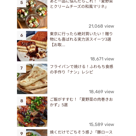
あと一品に悩んだらこれ！「夏野菜
とクリームチーズの和風マリネ」
21,068 view
東京に行ったら絶対買いたい！贈り
物にも喜ばれる実力派スイーツ3選
【お取...
18,671 view
フライパンで焼ける！ふわもち食感
の手作り「ナン」レシピ
18,469 view
ご飯がすすむ！「夏野菜の肉巻きお
かず」5選
」
15,589 view
焼くだけでごちそう感♪「豚ロース