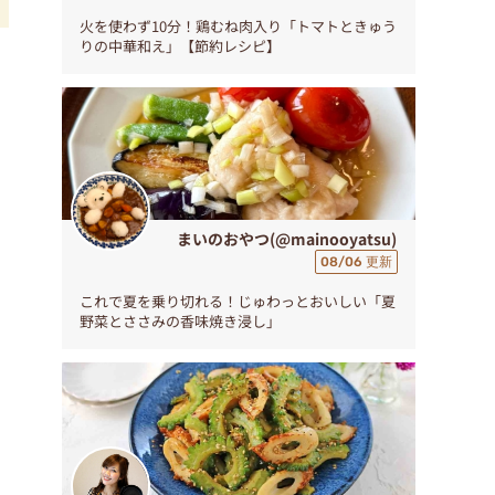
火を使わず10分！鶏むね肉入り「トマトときゅう
りの中華和え」【節約レシピ】
まいのおやつ(@mainooyatsu)
08/06 更新
これで夏を乗り切れる！じゅわっとおいしい「夏
野菜とささみの香味焼き浸し」