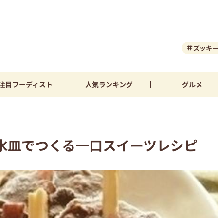
ズッキ
注目
フーディスト
人気
ランキング
グルメ
氷皿でつくる一口スイーツレシピ