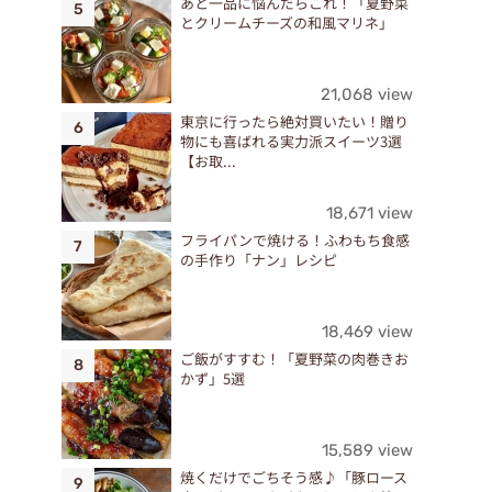
あと一品に悩んだらこれ！「夏野菜
とクリームチーズの和風マリネ」
21,068 view
東京に行ったら絶対買いたい！贈り
物にも喜ばれる実力派スイーツ3選
【お取...
18,671 view
フライパンで焼ける！ふわもち食感
の手作り「ナン」レシピ
18,469 view
ご飯がすすむ！「夏野菜の肉巻きお
かず」5選
15,589 view
焼くだけでごちそう感♪「豚ロース