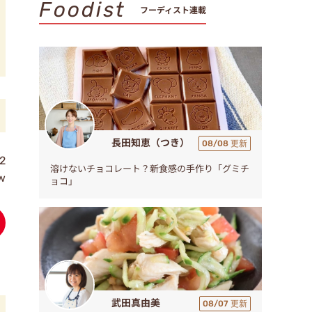
Foodist
フーディスト連載
長田知恵（つき）
08/08 更新
2
溶けないチョコレート？新食感の手作り「グミチ
ew
ョコ」
武田真由美
08/07 更新