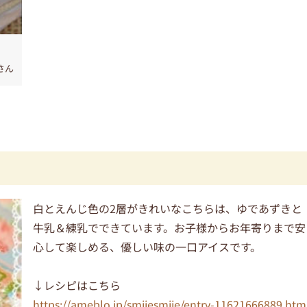
Aさん
白とえんじ色の2層がきれいなこちらは、ゆであずきと
牛乳＆練乳でできています。お子様からお年寄りまで安
心して楽しめる、優しい味の一口アイスです。
↓レシピはこちら
https://ameblo.jp/smiiesmiie/entry-11621666889.htm