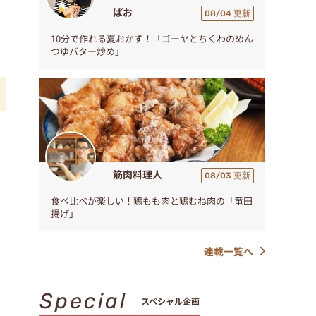
ぱお
08/04 更新
10分で作れる夏おかず！「ゴーヤとちくわのめん
つゆバター炒め」
筋肉料理人
08/03 更新
食べ比べが楽しい！鶏もも肉と鶏むね肉の「竜田
揚げ」
連載一覧へ
Special
スペシャル企画