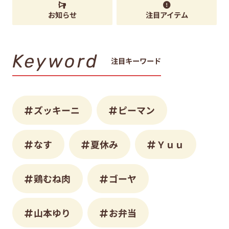
お知らせ
注目アイテム
Keyword
注目キーワード
ズッキーニ
ピーマン
なす
夏休み
Ｙｕｕ
鶏むね肉
ゴーヤ
山本ゆり
お弁当