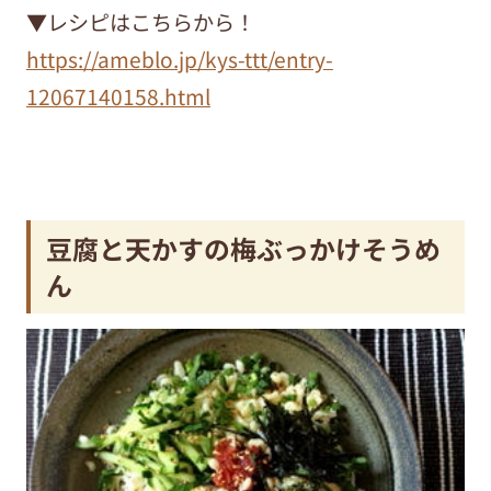
▼レシピはこちらから！
https://ameblo.jp/kys-ttt/entry-
12067140158.html
豆腐と天かすの梅ぶっかけそうめ
ん