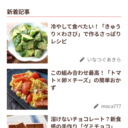
新着記事
冷やして食べたい！「きゅう
り×わさび」で作るさっぱり
レシピ
いなつぐあきら
この組み合わせ最高！「トマ
ト×卵×チーズ」の簡単おか
ず
moca777
溶けないチョコレート？新食
感の手作り「グミチョコ」