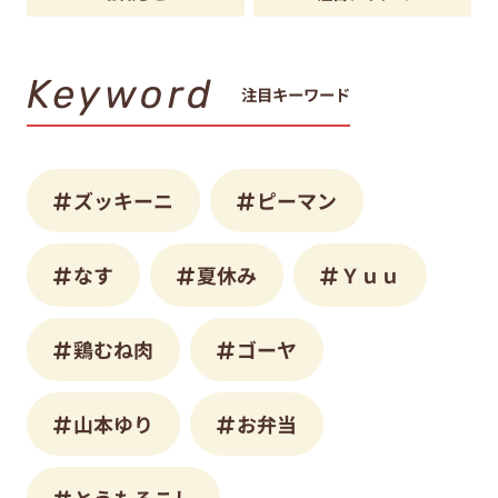
Keyword
注目キーワード
ズッキーニ
ピーマン
なす
夏休み
Ｙｕｕ
鶏むね肉
ゴーヤ
山本ゆり
お弁当
とうもろこし