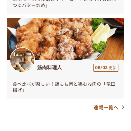
つゆバター炒め」
筋肉料理人
08/03 更新
食べ比べが楽しい！鶏もも肉と鶏むね肉の「竜田
揚げ」
連載一覧へ