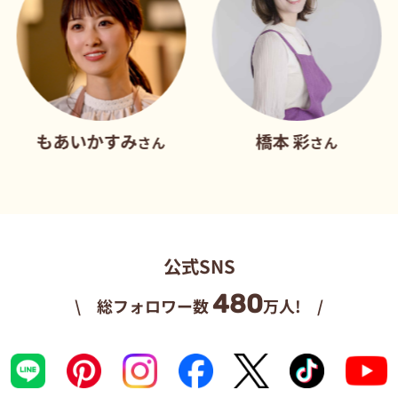
いかすみ
橋本 彩
だ
さん
さん
公式SNS
480
\ 総フォロワー数
万人! /