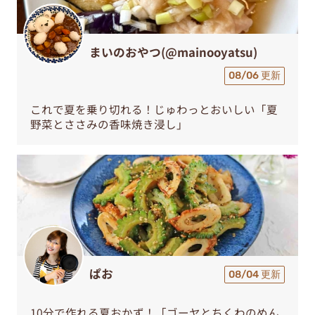
まいのおやつ(@mainooyatsu)
08/06 更新
これで夏を乗り切れる！じゅわっとおいしい「夏
野菜とささみの香味焼き浸し」
ぱお
08/04 更新
10分で作れる夏おかず！「ゴーヤとちくわのめん