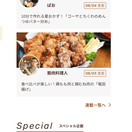
ぱお
08/04 更新
10分で作れる夏おかず！「ゴーヤとちくわのめん
つゆバター炒め」
足
筋肉料理人
08/03 更新
食べ比べが楽しい！鶏もも肉と鶏むね肉の「竜田
揚げ」
連載一覧へ
Special
スペシャル企画