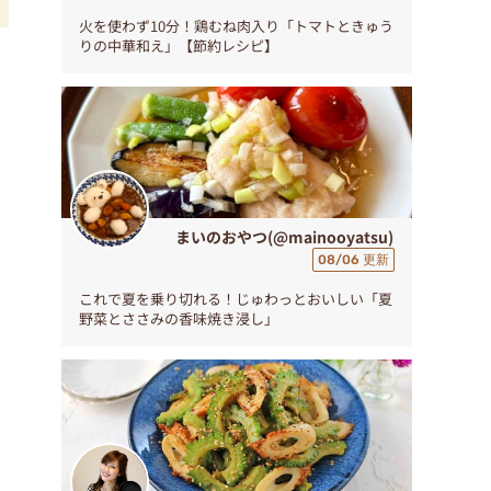
火を使わず10分！鶏むね肉入り「トマトときゅう
りの中華和え」【節約レシピ】
つ
まいのおやつ(@mainooyatsu)
08/06 更新
これで夏を乗り切れる！じゅわっとおいしい「夏
野菜とささみの香味焼き浸し」