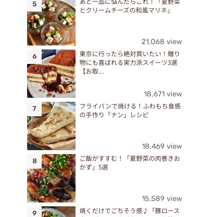
あと一品に悩んだらこれ！「夏野菜
とクリームチーズの和風マリネ」
21,068 view
東京に行ったら絶対買いたい！贈り
物にも喜ばれる実力派スイーツ3選
【お取...
18,671 view
フライパンで焼ける！ふわもち食感
の手作り「ナン」レシピ
18,469 view
ご飯がすすむ！「夏野菜の肉巻きお
かず」5選
15,589 view
焼くだけでごちそう感♪「豚ロース