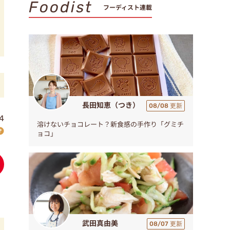
Foodist
フーディスト連載
長田知恵（つき）
08/08 更新
4
溶けないチョコレート？新食感の手作り「グミチ
ョコ」
武田真由美
08/07 更新