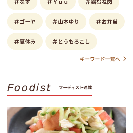
なす
Ｙｕｕ
鶏むね肉
ゴーヤ
山本ゆり
お弁当
夏休み
とうもろこし
キーワード一覧へ
Foodist
フーディスト連載