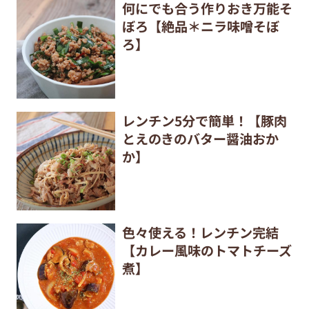
何にでも合う作りおき万能そ
ぼろ【絶品＊ニラ味噌そぼ
ろ】
レンチン5分で簡単！【豚肉
とえのきのバター醤油おか
か】
色々使える！レンチン完結
【カレー風味のトマトチーズ
煮】