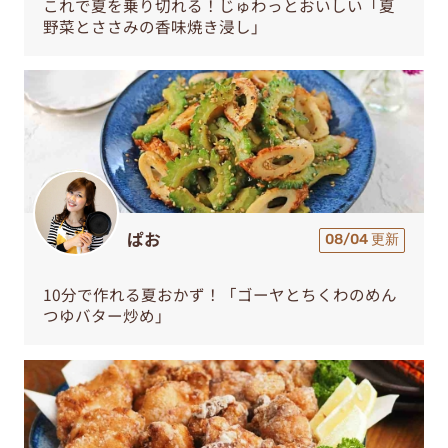
これで夏を乗り切れる！じゅわっとおいしい「夏
野菜とささみの香味焼き浸し」
ぱお
08/04 更新
10分で作れる夏おかず！「ゴーヤとちくわのめん
つゆバター炒め」