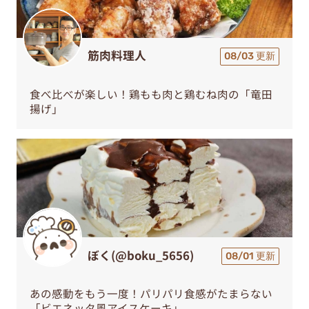
筋肉料理人
08/03 更新
食べ比べが楽しい！鶏もも肉と鶏むね肉の「竜田
揚げ」
ぼく(@boku_5656)
08/01 更新
あの感動をもう一度！パリパリ食感がたまらない
「ビエネッタ風アイスケーキ」