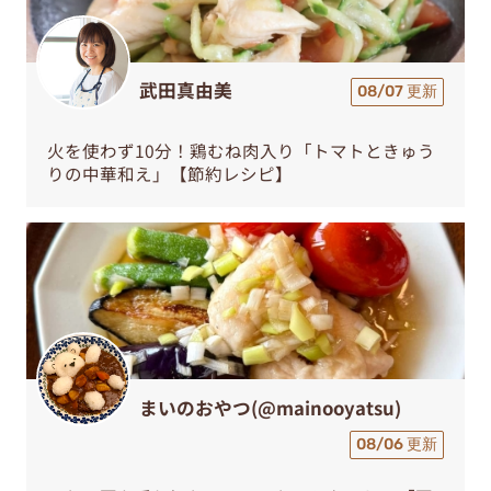
武田真由美
08/07 更新
火を使わず10分！鶏むね肉入り「トマトときゅう
りの中華和え」【節約レシピ】
まいのおやつ(@mainooyatsu)
08/06 更新