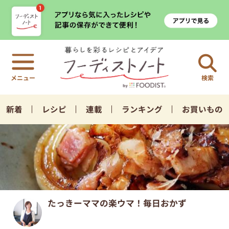
検索
新着
レシピ
連載
ランキング
お買いもの
たっきーママの楽ウマ！毎日おかず