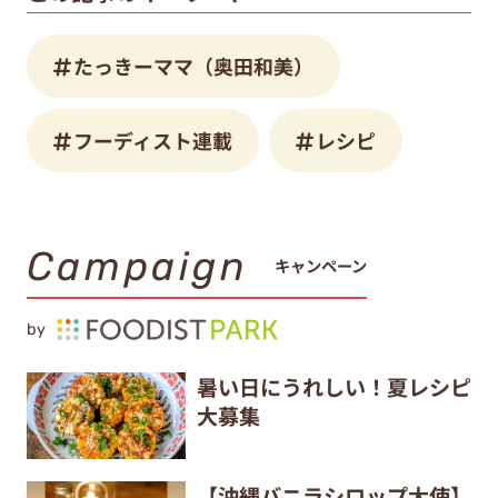
たっきーママ（奥田和美）
フーディスト連載
レシピ
Campaign
キャンペーン
by
暑い日にうれしい！夏レシピ
大募集
【沖縄バニラシロップ大使】