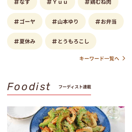
なす
Ｙｕｕ
鶏むね肉
ゴーヤ
山本ゆり
お弁当
夏休み
とうもろこし
キーワード一覧へ
Foodist
フーディスト連載