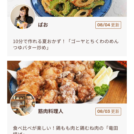
ぱお
08/04 更新
10分で作れる夏おかず！「ゴーヤとちくわのめん
つゆバター炒め」
筋肉料理人
08/03 更新
食べ比べが楽しい！鶏もも肉と鶏むね肉の「竜田
揚げ」