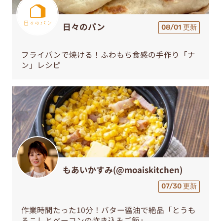
日々のパン
08/01 更新
フライパンで焼ける！ふわもち食感の手作り「ナ
ン」レシピ
もあいかすみ(@moaiskitchen)
07/30 更新
作業時間たった10分！バター醤油で絶品「とうも
ろこしとベーコンの炊き込みご飯」