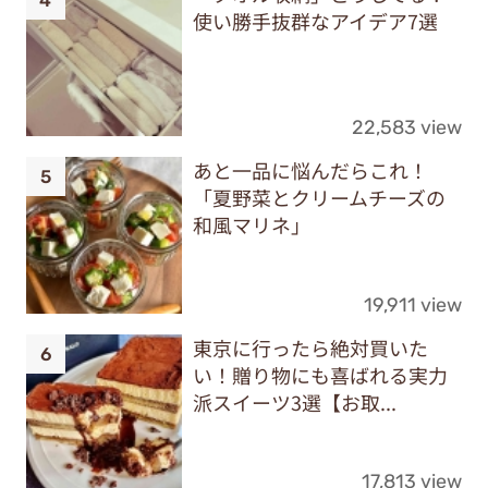
使い勝手抜群なアイデア7選
22,583 view
あと一品に悩んだらこれ！
「夏野菜とクリームチーズの
和風マリネ」
19,911 view
東京に行ったら絶対買いた
い！贈り物にも喜ばれる実力
派スイーツ3選【お取...
17,813 view