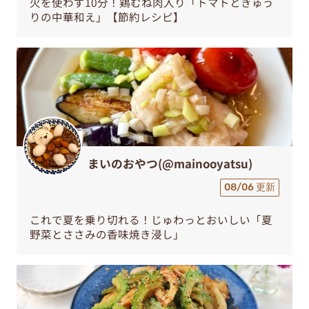
火を使わず10分！鶏むね肉入り「トマトときゅう
りの中華和え」【節約レシピ】
まいのおやつ(@mainooyatsu)
08/06 更新
これで夏を乗り切れる！じゅわっとおいしい「夏
野菜とささみの香味焼き浸し」