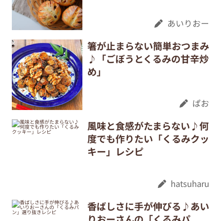
あいりおー
箸が止まらない簡単おつまみ
♪「ごぼうとくるみの甘辛炒
め」
ぱお
風味と食感がたまらない♪何
度でも作りたい「くるみクッ
キー」レシピ
hatsuharu
香ばしさに手が伸びる♪あい
りおーさんの「くるみパ