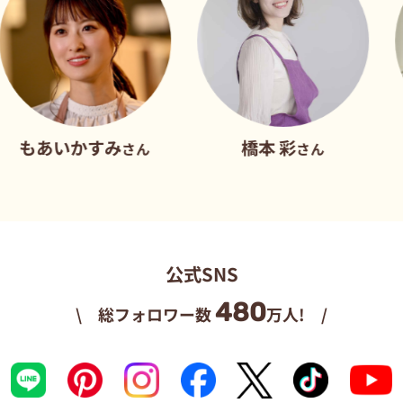
いかすみ
橋本 彩
だれ
さん
さん
公式SNS
480
\ 総フォロワー数
万人! /