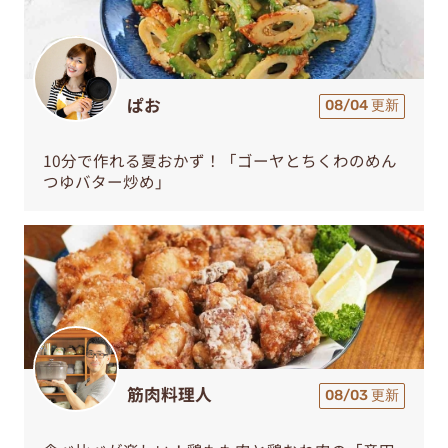
ぱお
08/04 更新
10分で作れる夏おかず！「ゴーヤとちくわのめん
つゆバター炒め」
筋肉料理人
08/03 更新