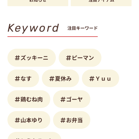
Keyword
注目キーワード
ズッキーニ
ピーマン
なす
夏休み
Ｙｕｕ
鶏むね肉
ゴーヤ
山本ゆり
お弁当