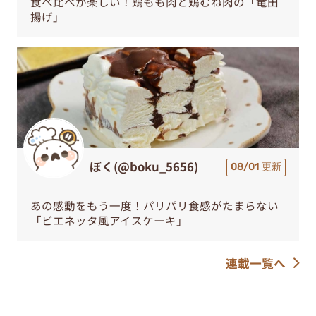
食べ比べが楽しい！鶏もも肉と鶏むね肉の「竜田
揚げ」
ぼく(@boku_5656)
08/01 更新
あの感動をもう一度！パリパリ食感がたまらない
「ビエネッタ風アイスケーキ」
連載一覧へ