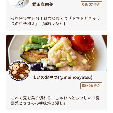
武田真由美
08/07 更新
火を使わず10分！鶏むね肉入り「トマトときゅう
りの中華和え」【節約レシピ】
まいのおやつ(@mainooyatsu)
08/06 更新
これで夏を乗り切れる！じゅわっとおいしい「夏
野菜とささみの香味焼き浸し」