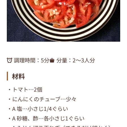
調理時間：
5分
分量：
2～3人分
材料
・トマト…2個
・にんにくのチューブ…少々
・A 塩…小さじ1/4ぐらい
・A 砂糖、酢…各小さじ1ぐらい