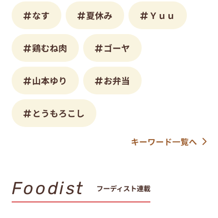
なす
夏休み
Ｙｕｕ
鶏むね肉
ゴーヤ
山本ゆり
お弁当
とうもろこし
キーワード一覧へ
Foodist
フーディスト連載