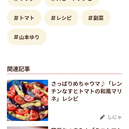
トマト
レシピ
副菜
山本ゆり
関連記事
さっぱりめちゃウマ♪「レン
チンなすとトマトの和風マリ
ネ」レシピ
しにゃ