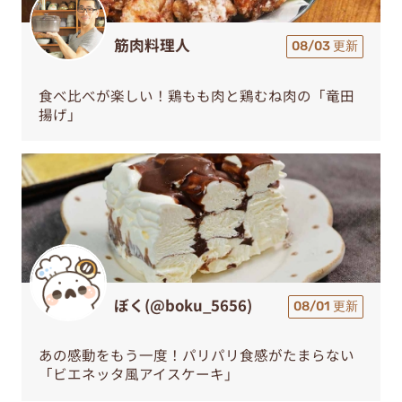
筋肉料理人
08/03 更新
食べ比べが楽しい！鶏もも肉と鶏むね肉の「竜田
揚げ」
ぼく(@boku_5656)
08/01 更新
あの感動をもう一度！パリパリ食感がたまらない
「ビエネッタ風アイスケーキ」