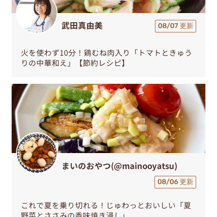
武田真由美
08/07 更新
火を使わず10分！鶏むね肉入り「トマトときゅう
りの中華和え」【節約レシピ】
まいのおやつ(@mainooyatsu)
08/06 更新
これで夏を乗り切れる！じゅわっとおいしい「夏
野菜とささみの香味焼き浸し」