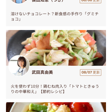
08/08 更新
溶けないチョコレート？新食感の手作り「グミチ
ョコ」
武田真由美
08/07 更新
火を使わず10分！鶏むね肉入り「トマトときゅう
りの中華和え」【節約レシピ】