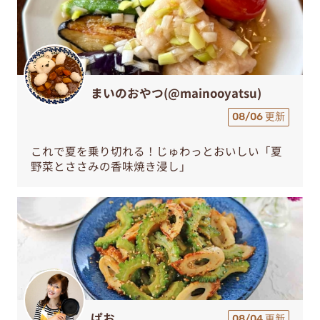
まいのおやつ(@mainooyatsu)
08/06 更新
これで夏を乗り切れる！じゅわっとおいしい「夏
野菜とささみの香味焼き浸し」
ぱお
08/04 更新