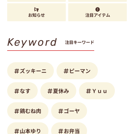
お知らせ
注目アイテム
Keyword
注目キーワード
ズッキーニ
ピーマン
なす
夏休み
Ｙｕｕ
鶏むね肉
ゴーヤ
山本ゆり
お弁当