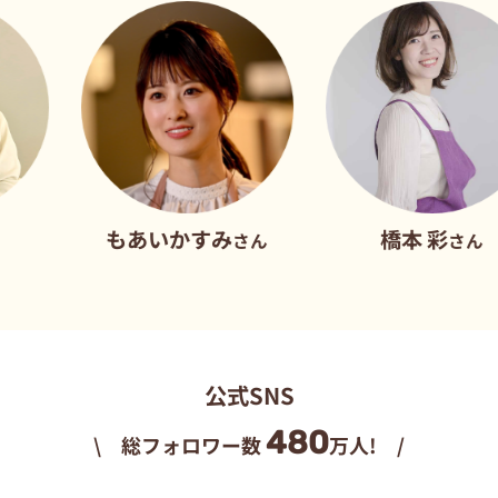
もあいかすみ
橋本 彩
さん
さん
公式SNS
480
\ 総フォロワー数
万人! /