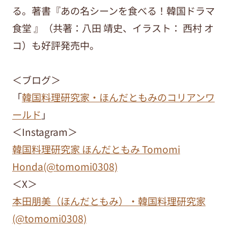
る。著書『あの名シーンを食べる！韓国ドラマ
食堂 』（共著：八田 靖史、イラスト： 西村 オ
コ）も好評発売中。
＜ブログ＞
「
韓国料理研究家・ほんだともみのコリアンワ
ールド
」
＜Instagram
＞
韓国料理研究家 ほんだともみ Tomomi
Honda(@tomomi0308)
＜X
＞
本田朋美（ほんだともみ）・韓国料理研究家
(@tomomi0308)