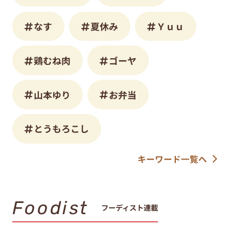
なす
夏休み
Ｙｕｕ
鶏むね肉
ゴーヤ
山本ゆり
お弁当
とうもろこし
キーワード一覧へ
Foodist
フーディスト連載