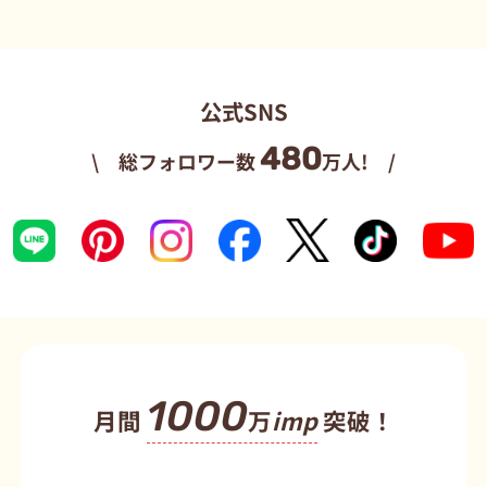
公式SNS
480
\ 総フォロワー数
万人! /
1000
月間
万
imp
突破！