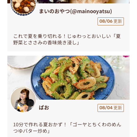
まいのおやつ(@mainooyatsu)
08/06 更新
これで夏を乗り切れる！じゅわっとおいしい「夏
野菜とささみの香味焼き浸し」
ぱお
08/04 更新
10分で作れる夏おかず！「ゴーヤとちくわのめん
つゆバター炒め」