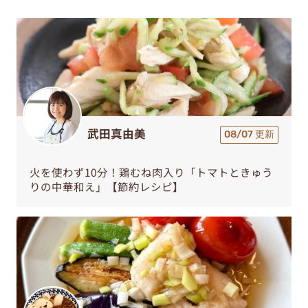
武田真由美
08/07 更新
火を使わず10分！鶏むね肉入り「トマトときゅう
りの中華和え」【節約レシピ】