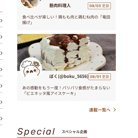
筋肉料理人
08/03 更新
食べ比べが楽しい！鶏もも肉と鶏むね肉の「竜田
揚げ」
ぼく(@boku_5656)
08/01 更新
あの感動をもう一度！パリパリ食感がたまらない
「ビエネッタ風アイスケーキ」
連載一覧へ
Special
スペシャル企画