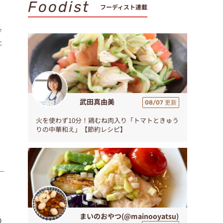
Foodist
フーディスト連載
今
た
武田真由美
08/07 更新
火を使わず10分！鶏むね肉入り「トマトときゅう
りの中華和え」【節約レシピ】
まいのおやつ(@mainooyatsu)
の