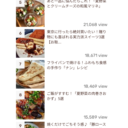
あと一品に悩んだらこれ！「夏野菜
とクリームチーズの和風マリネ」
21,068 view
東京に行ったら絶対買いたい！贈り
物にも喜ばれる実力派スイーツ3選
【お取...
18,671 view
フライパンで焼ける！ふわもち食感
の手作り「ナン」レシピ
18,469 view
ご飯がすすむ！「夏野菜の肉巻きお
かず」5選
15,589 view
焼くだけでごちそう感♪「豚ロース