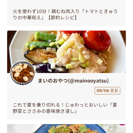
火を使わず10分！鶏むね肉入り「トマトときゅう
りの中華和え」【節約レシピ】
まいのおやつ(@mainooyatsu)
08/06 更新
これで夏を乗り切れる！じゅわっとおいしい「夏
野菜とささみの香味焼き浸し」