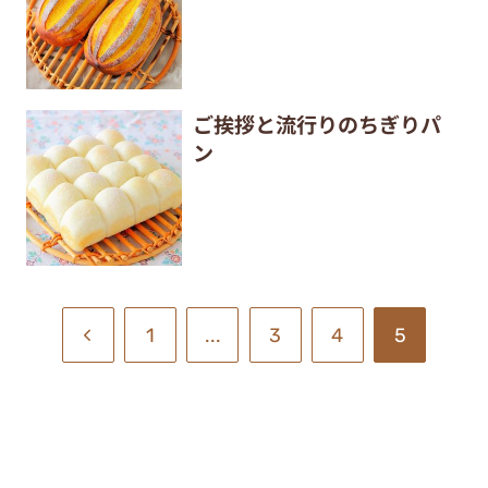
ご挨拶と流行りのちぎりパ
ン
1
...
3
4
5