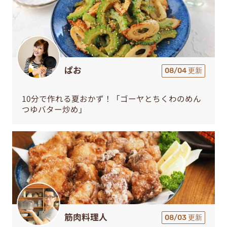
ぱお
08/04 更新
10分で作れる夏おかず！「ゴーヤとちくわのめん
つゆバター炒め」
筋肉料理人
08/03 更新