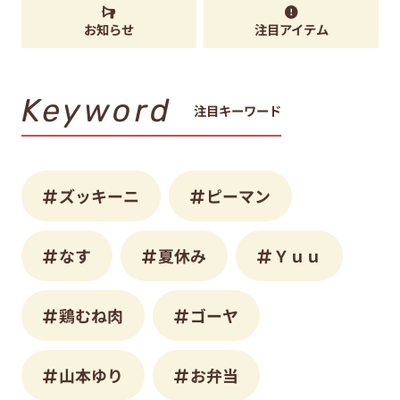
お知らせ
注目アイテム
Keyword
注目キーワード
ズッキーニ
ピーマン
なす
夏休み
Ｙｕｕ
鶏むね肉
ゴーヤ
山本ゆり
お弁当