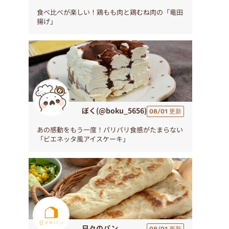
食べ比べが楽しい！鶏もも肉と鶏むね肉の「竜田
揚げ」
ぼく(@boku_5656)
08/01 更新
あの感動をもう一度！パリパリ食感がたまらない
「ビエネッタ風アイスケーキ」
日々のパン