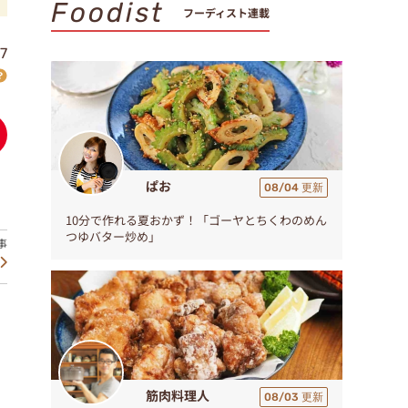
Foodist
フーディスト連載
7
ぱお
08/04 更新
10分で作れる夏おかず！「ゴーヤとちくわのめん
つゆバター炒め」
筋肉料理人
08/03 更新