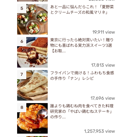
あと一品に悩んだらこれ！「夏野菜
とクリームチーズの和風マリネ」
19,911 view
東京に行ったら絶対買いたい！贈り
物にも喜ばれる実力派スイーツ3選
【お取...
17,813 view
フライパンで焼ける！ふわもち食感
の手作り「ナン」レシピ
17,696 view
誰よりも鶏むね肉を食べてきた料理
研究家の「やばい鶏むねステーキ」
の作り...
1,257,953 view