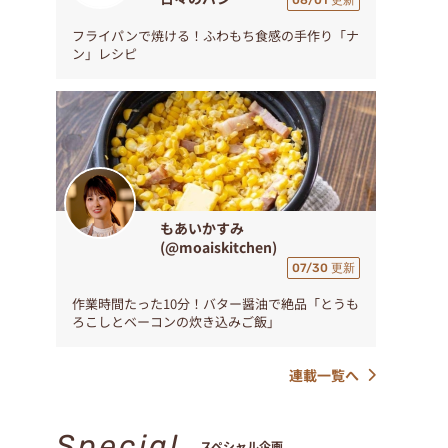
08/01 更新
フライパンで焼ける！ふわもち食感の手作り「ナ
ン」レシピ
もあいかすみ
(@moaiskitchen)
07/30 更新
作業時間たった10分！バター醤油で絶品「とうも
ろこしとベーコンの炊き込みご飯」
連載一覧へ
Special
スペシャル企画