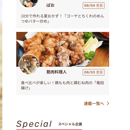
ぱお
08/04 更新
10分で作れる夏おかず！「ゴーヤとちくわのめん
つゆバター炒め」
筋肉料理人
08/03 更新
食べ比べが楽しい！鶏もも肉と鶏むね肉の「竜田
揚げ」
連載一覧へ
Special
スペシャル企画