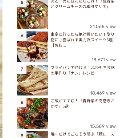
あと一品に悩んだらこれ！「夏野菜
とクリームチーズの和風マリネ」
21,068 view
東京に行ったら絶対買いたい！贈り
物にも喜ばれる実力派スイーツ3選
【お取...
18,671 view
フライパンで焼ける！ふわもち食感
の手作り「ナン」レシピ
18,469 view
ご飯がすすむ！「夏野菜の肉巻きお
かず」5選
15,589 view
焼くだけでごちそう感♪「豚ロース