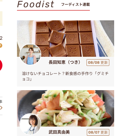
Foodist
フーディスト連載
2
長田知恵（つき）
08/08 更新
溶けないチョコレート？新食感の手作り「グミチ
ョコ」
武田真由美
08/07 更新