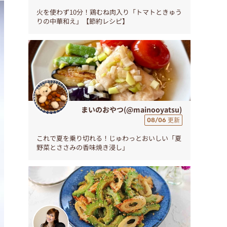
火を使わず10分！鶏むね肉入り「トマトときゅう
りの中華和え」【節約レシピ】
まいのおやつ(@mainooyatsu)
08/06 更新
これで夏を乗り切れる！じゅわっとおいしい「夏
野菜とささみの香味焼き浸し」