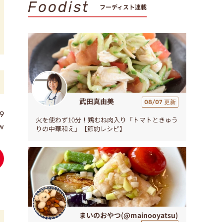
Foodist
フーディスト連載
武田真由美
08/07 更新
9
火を使わず10分！鶏むね肉入り「トマトときゅう
ew
りの中華和え」【節約レシピ】
まいのおやつ(@mainooyatsu)