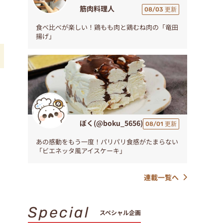
筋肉料理人
08/03 更新
食べ比べが楽しい！鶏もも肉と鶏むね肉の「竜田
揚げ」
の
ぼく(@boku_5656)
08/01 更新
あの感動をもう一度！パリパリ食感がたまらない
「ビエネッタ風アイスケーキ」
連載一覧へ
Special
スペシャル企画