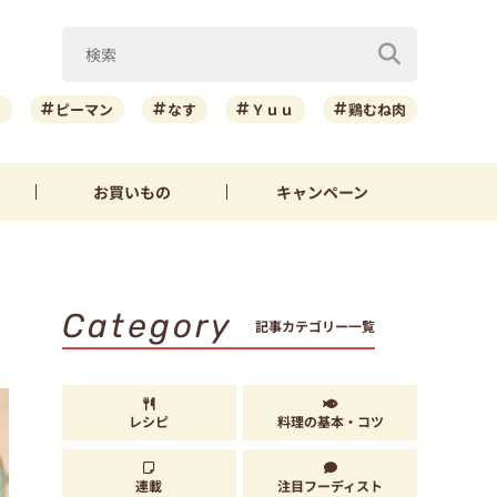
ニ
ピーマン
なす
Ｙｕｕ
鶏むね肉
お買いもの
キャンペーン
Category
記事カテゴリー一覧
レシピ
料理の基本・コツ
連載
注目フーディスト