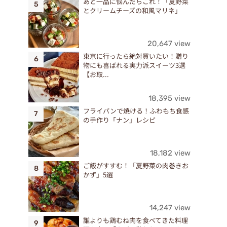
あと一品に悩んだらこれ！「夏野菜
とクリームチーズの和風マリネ」
20,647 view
東京に行ったら絶対買いたい！贈り
物にも喜ばれる実力派スイーツ3選
【お取...
18,395 view
フライパンで焼ける！ふわもち食感
の手作り「ナン」レシピ
18,182 view
ご飯がすすむ！「夏野菜の肉巻きお
かず」5選
14,247 view
誰よりも鶏むね肉を食べてきた料理