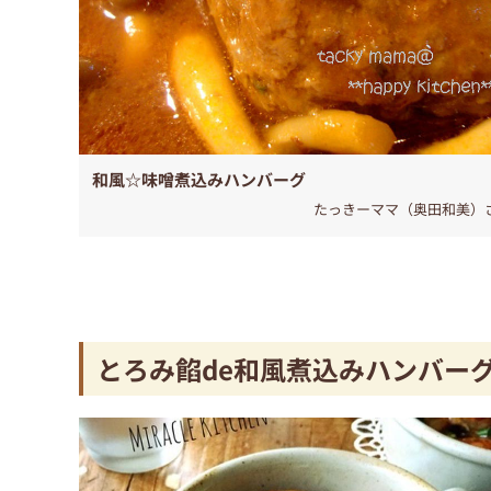
和風☆味噌煮込みハンバーグ
たっきーママ（奥田和美）
とろみ餡de和風煮込みハンバー