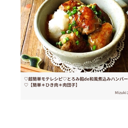
♡超簡単モテレシピ♡とろみ餡de和風煮込みハンバ
♡【簡単＊ひき肉＊肉団子】
Mizuk