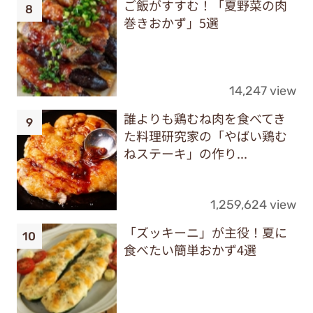
ご飯がすすむ！「夏野菜の肉
巻きおかず」5選
14,247 view
誰よりも鶏むね肉を食べてき
た料理研究家の「やばい鶏む
ねステーキ」の作り...
1,259,624 view
「ズッキーニ」が主役！夏に
食べたい簡単おかず4選