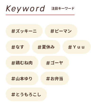
Keyword
注目キーワード
ズッキーニ
ピーマン
なす
夏休み
Ｙｕｕ
鶏むね肉
ゴーヤ
山本ゆり
お弁当
とうもろこし