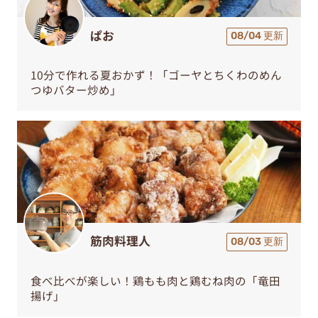
ぱお
08/04 更新
10分で作れる夏おかず！「ゴーヤとちくわのめん
つゆバター炒め」
筋肉料理人
08/03 更新
食べ比べが楽しい！鶏もも肉と鶏むね肉の「竜田
揚げ」