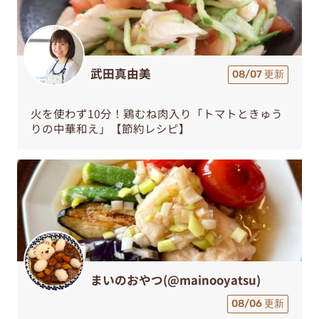
武田真由美
08/07 更新
火を使わず10分！鶏むね肉入り「トマトときゅう
りの中華和え」【節約レシピ】
まいのおやつ(@mainooyatsu)
08/06 更新