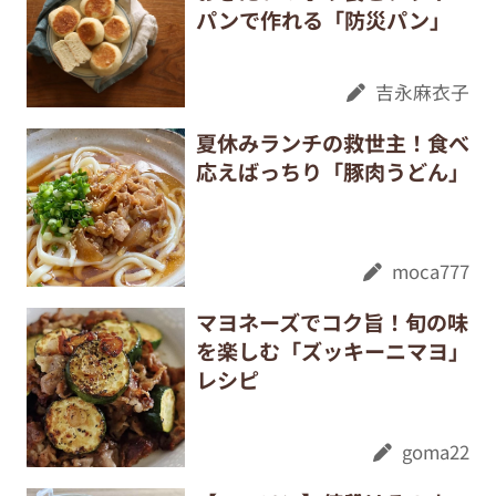
パンで作れる「防災パン」
吉永麻衣子
夏休みランチの救世主！食べ
応えばっちり「豚肉うどん」
moca777
マヨネーズでコク旨！旬の味
を楽しむ「ズッキーニマヨ」
レシピ
goma22