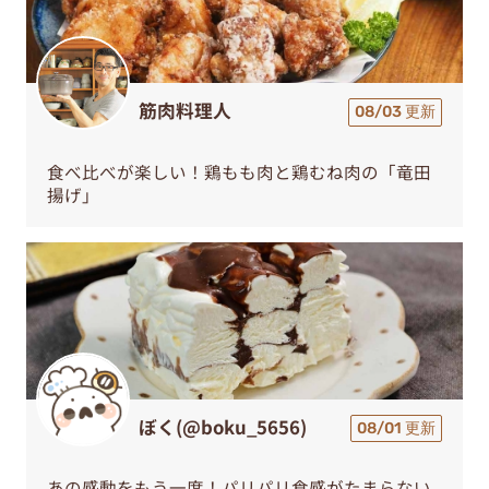
筋肉料理人
08/03 更新
食べ比べが楽しい！鶏もも肉と鶏むね肉の「竜田
揚げ」
ぼく(@boku_5656)
08/01 更新
あの感動をもう一度！パリパリ食感がたまらない