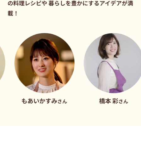
の料理レシピや
暮らしを豊かにするアイデアが満
載！
もあいかすみ
橋本 彩
さん
さん