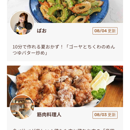
ぱお
08/04 更新
10分で作れる夏おかず！「ゴーヤとちくわのめん
つゆバター炒め」
筋肉料理人
08/03 更新