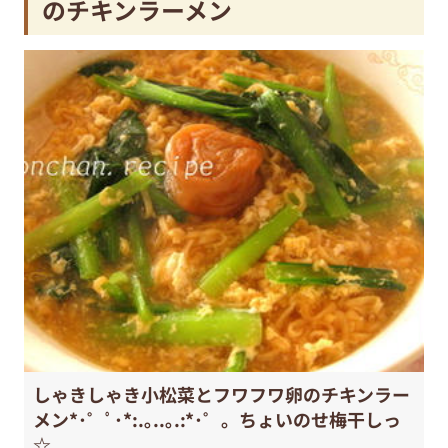
のチキンラーメン
しゃきしゃき小松菜とフワフワ卵のチキンラー
メン*･゜ﾟ･*:.｡..｡.:*･゜。ちょいのせ梅干しっ
☆