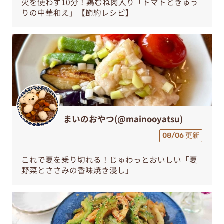
火を使わず10分！鶏むね肉入り「トマトときゅう
りの中華和え」【節約レシピ】
まいのおやつ(@mainooyatsu)
08/06 更新
これで夏を乗り切れる！じゅわっとおいしい「夏
野菜とささみの香味焼き浸し」