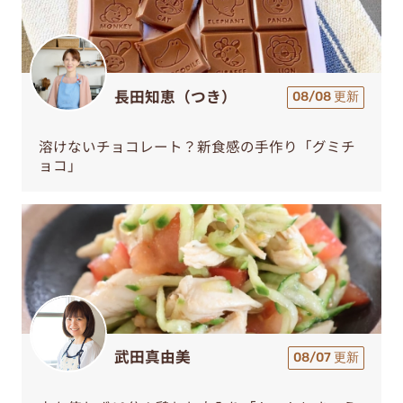
長田知恵（つき）
08/08 更新
溶けないチョコレート？新食感の手作り「グミチ
ョコ」
武田真由美
08/07 更新