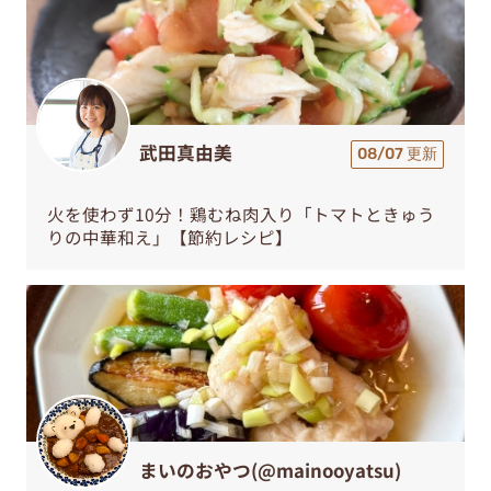
武田真由美
08/07 更新
火を使わず10分！鶏むね肉入り「トマトときゅう
りの中華和え」【節約レシピ】
まいのおやつ(@mainooyatsu)
08/06 更新