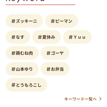
ズッキーニ
ピーマン
なす
夏休み
Ｙｕｕ
鶏むね肉
ゴーヤ
山本ゆり
お弁当
とうもろこし
キーワード一覧へ