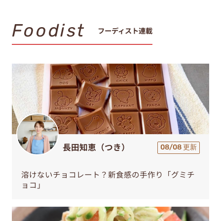
Foodist
フーディスト連載
長田知恵（つき）
08/08 更新
溶けないチョコレート？新食感の手作り「グミチ
ョコ」