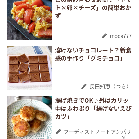
moca777
溶けないチョコレート？新食
感の手作り「グミチョコ」
長田知恵（つき）
揚げ焼きでOK♪外はカリッ
中はふわぷり「揚げないえび
カツ」
フーディストノートアンバサ
ダー
「にんにく」が余ったときに