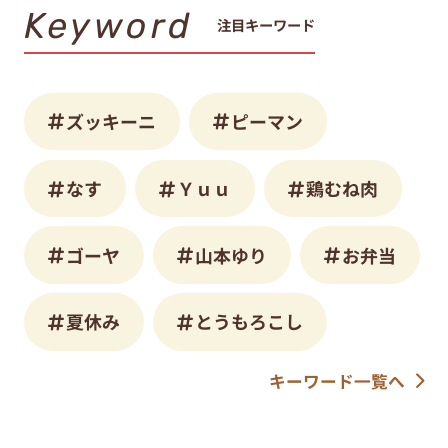
Keyword
注目キーワード
ズッキーニ
ピーマン
なす
Ｙｕｕ
鶏むね肉
ゴーヤ
山本ゆり
お弁当
夏休み
とうもろこし
キーワード一覧へ