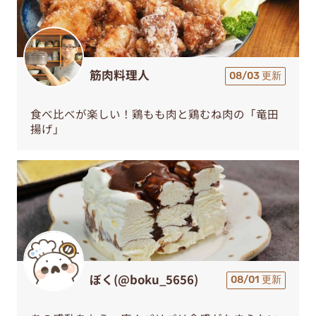
筋肉料理人
08/03 更新
食べ比べが楽しい！鶏もも肉と鶏むね肉の「竜田
揚げ」
ぼく(@boku_5656)
08/01 更新