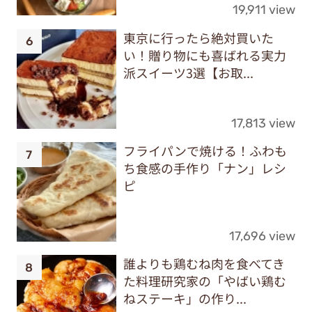
19,911 view
東京に行ったら絶対買いた
い！贈り物にも喜ばれる実力
派スイーツ3選【お取...
17,813 view
フライパンで焼ける！ふわも
ち食感の手作り「ナン」レシ
ピ
17,696 view
誰よりも鶏むね肉を食べてき
た料理研究家の「やばい鶏む
ねステーキ」の作り...