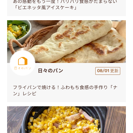
あの感動をもう一度！パリパリ食感がたまらない
「ビエネッタ風アイスケーキ」
日々のパン
08/01 更新
フライパンで焼ける！ふわもち食感の手作り「ナ
ン」レシピ