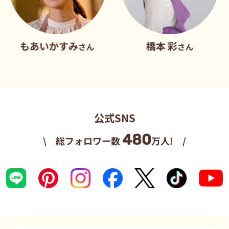
いかすみ
橋本 彩
だれ
さん
さん
公式SNS
480
\ 総フォロワー数
万人! /