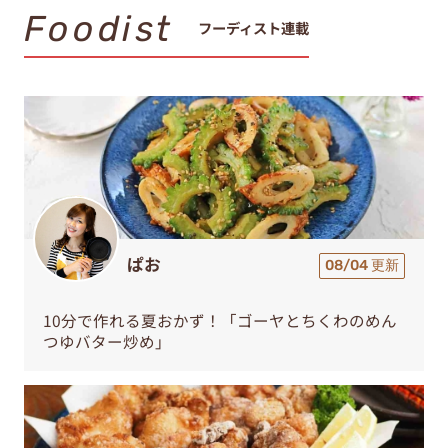
Foodist
フーディスト連載
ぱお
08/04 更新
10分で作れる夏おかず！「ゴーヤとちくわのめん
つゆバター炒め」