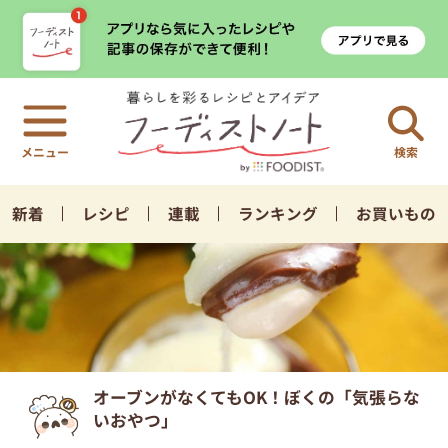
検索
新着
レシピ
連載
ランキング
お買いもの
オーブンがなくてもOK！ぼくの「気張らな
いおやつ」