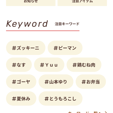
お知らせ
注目アイテム
Keyword
注目キーワード
ズッキーニ
ピーマン
なす
Ｙｕｕ
鶏むね肉
ゴーヤ
山本ゆり
お弁当
夏休み
とうもろこし