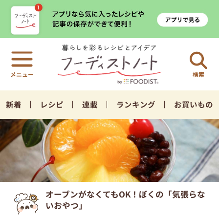
検索
新着
レシピ
連載
ランキング
お買いもの
オーブンがなくてもOK！ぼくの「気張らな
いおやつ」