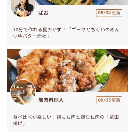
ぱお
08/04 更新
10分で作れる夏おかず！「ゴーヤとちくわのめん
つゆバター炒め」
筋肉料理人
08/03 更新
食べ比べが楽しい！鶏もも肉と鶏むね肉の「竜田
揚げ」