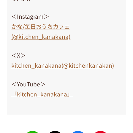
＜Instagram＞
かな/毎日おうちカフェ
(@kitchen_kanakana)
＜X＞
kitchen_kanakana(@kitchenkanakan)
＜YouTube＞
「kitchen_kanakana」