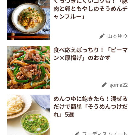
くっつきにくいコツも！「豚
肉と卵ともやしのそうめんチ
ャンプルー」
山本ゆり
食べ応えばっちり！「ピーマ
ン×厚揚げ」のおかず
goma22
めんつゆに飽きたら！混ぜる
だけで簡単「そうめんつけだ
れ」5選
フーディストノート