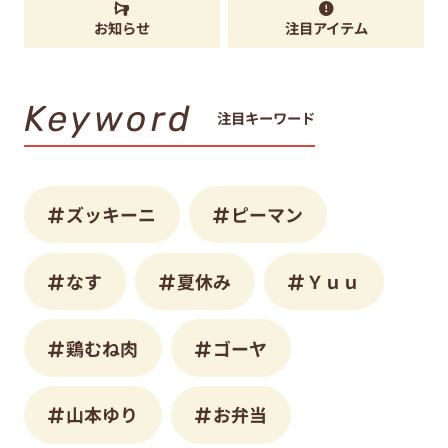
お知らせ
注目アイテム
Keyword
注目キーワード
ズッキーニ
ピーマン
なす
夏休み
Ｙｕｕ
鶏むね肉
ゴーヤ
山本ゆり
お弁当