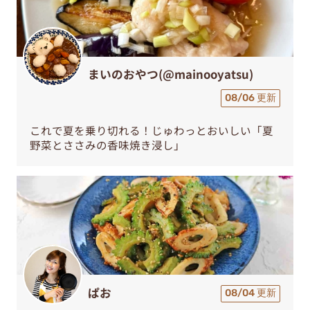
まいのおやつ(@mainooyatsu)
08/06 更新
これで夏を乗り切れる！じゅわっとおいしい「夏
野菜とささみの香味焼き浸し」
ぱお
08/04 更新