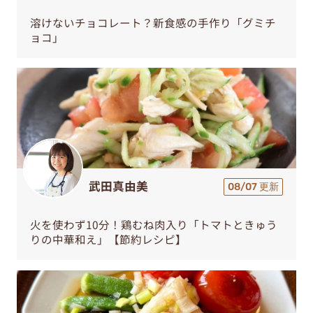
溶けないチョコレート？新食感の手作り「グミチ
ョコ」
武田真由美
08/07 更新
火を使わず10分！鶏むね肉入り「トマトときゅう
りの中華和え」【節約レシピ】