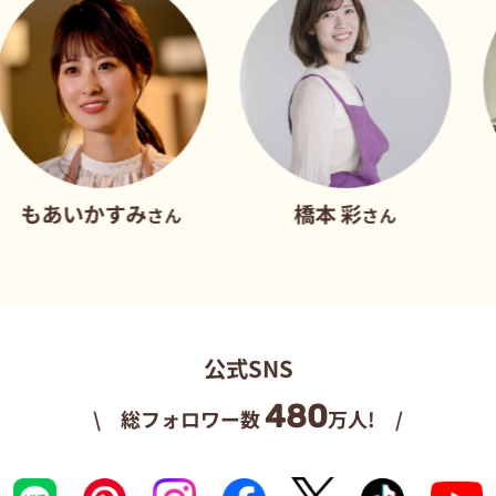
かすみ
橋本 彩
だれウ
さん
さん
公式SNS
480
\ 総フォロワー数
万人! /