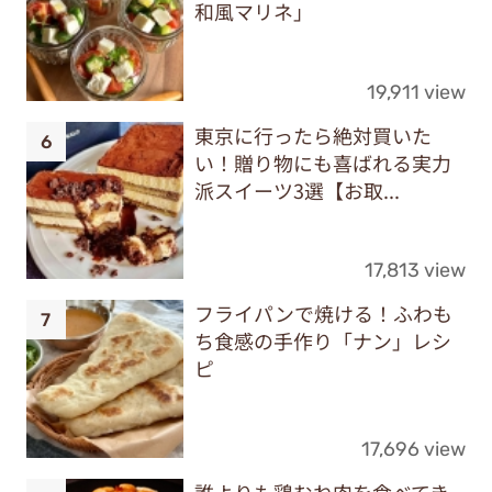
和風マリネ」
19,911 view
東京に行ったら絶対買いた
い！贈り物にも喜ばれる実力
派スイーツ3選【お取...
17,813 view
フライパンで焼ける！ふわも
ち食感の手作り「ナン」レシ
ピ
17,696 view
誰よりも鶏むね肉を食べてき