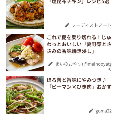
「塩昆布チキン」レシピ5選
フーディストノート
これで夏を乗り切れる！じゅ
わっとおいしい「夏野菜とさ
さみの香味焼き浸し」
まいのおやつ(@mainooyats
u)
ほろ苦と旨味にやみつき♪
「ピーマン×ひき肉」おかず
goma22