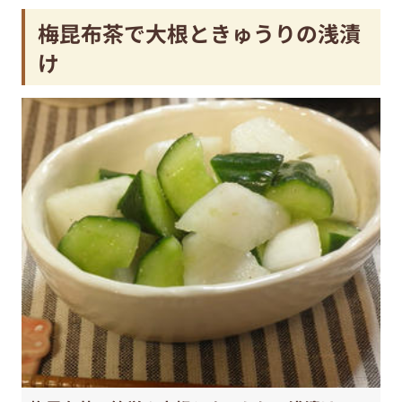
梅昆布茶で大根ときゅうりの浅漬
け