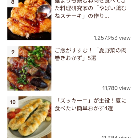
た料理研究家の「やばい鶏む
ねステーキ」の作り...
1,257,953 view
ご飯がすすむ！「夏野菜の肉
巻きおかず」5選
11,780 view
「ズッキーニ」が主役！夏に
食べたい簡単おかず4選
11,384 view