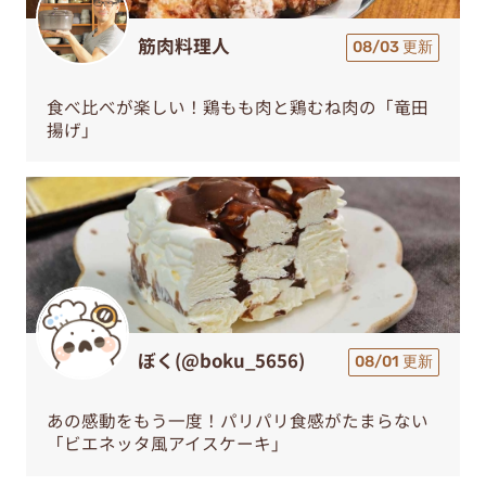
筋肉料理人
08/03 更新
食べ比べが楽しい！鶏もも肉と鶏むね肉の「竜田
揚げ」
ぼく(@boku_5656)
08/01 更新
あの感動をもう一度！パリパリ食感がたまらない
「ビエネッタ風アイスケーキ」