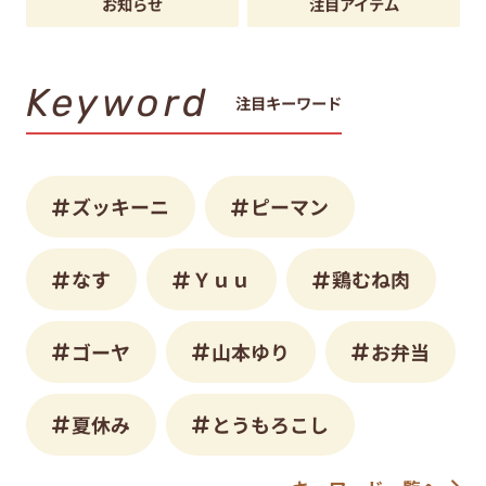
お知らせ
注目アイテム
Keyword
注目キーワード
ズッキーニ
ピーマン
なす
Ｙｕｕ
鶏むね肉
ゴーヤ
山本ゆり
お弁当
夏休み
とうもろこし