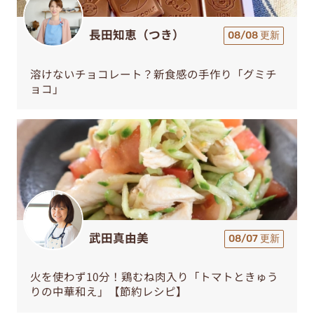
長田知恵（つき）
08/08 更新
溶けないチョコレート？新食感の手作り「グミチ
ョコ」
武田真由美
08/07 更新
火を使わず10分！鶏むね肉入り「トマトときゅう
りの中華和え」【節約レシピ】