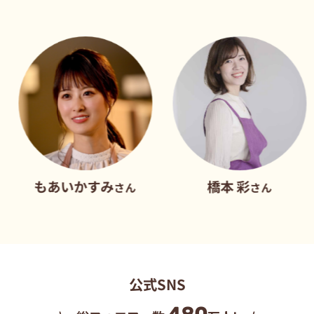
あいかすみ
橋本 彩
だ
さん
さん
公式SNS