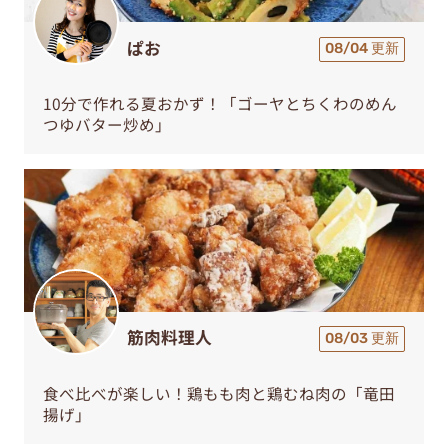
ぱお
08/04 更新
10分で作れる夏おかず！「ゴーヤとちくわのめん
つゆバター炒め」
筋肉料理人
08/03 更新
食べ比べが楽しい！鶏もも肉と鶏むね肉の「竜田
揚げ」