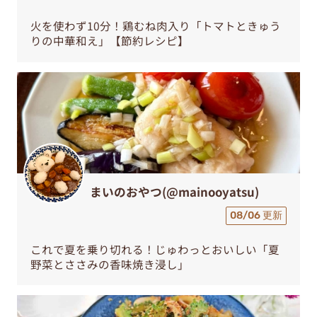
火を使わず10分！鶏むね肉入り「トマトときゅう
りの中華和え」【節約レシピ】
まいのおやつ(@mainooyatsu)
08/06 更新
これで夏を乗り切れる！じゅわっとおいしい「夏
野菜とささみの香味焼き浸し」