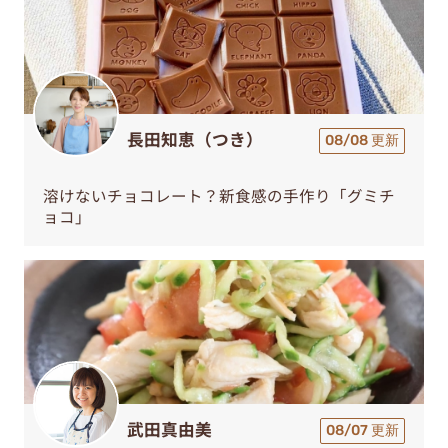
長田知恵（つき）
08/08 更新
溶けないチョコレート？新食感の手作り「グミチ
ョコ」
武田真由美
08/07 更新