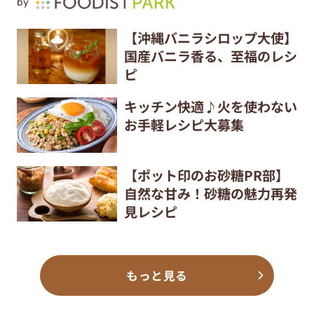
by
【沖縄バニラシロップ大使】
国産バニラ香る、至福のレシ
ピ
キッチン快適♪火を使わない
お手軽レシピ大募集
【ポット印のお砂糖PR部】
自然な甘み！砂糖の魅力再発
見レシピ
もっと見る