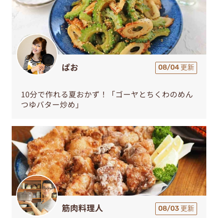
ぱお
08/04 更新
10分で作れる夏おかず！「ゴーヤとちくわのめん
つゆバター炒め」
筋肉料理人
08/03 更新