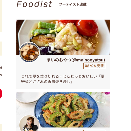
Foodist
フーディスト連載
まいのおやつ(@mainooyatsu)
08/06 更新
8
w
これで夏を乗り切れる！じゅわっとおいしい「夏
野菜とささみの香味焼き浸し」