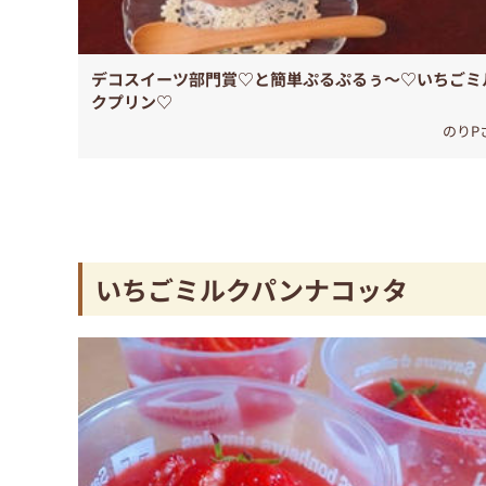
デコスイーツ部門賞♡と簡単ぷるぷるぅ〜♡いちごミ
クプリン♡
のりP
いちごミルクパンナコッタ