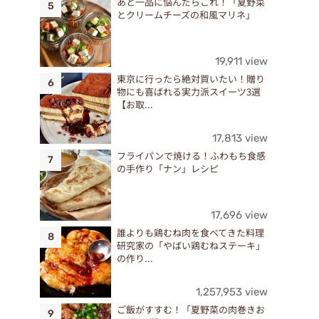
あと一品に悩んだらこれ！「夏野菜
が
とクリームチーズの和風マリネ」
19,911 view
東京に行ったら絶対買いたい！贈り
物にも喜ばれる実力派スイーツ3選
【お取...
17,813 view
フライパンで焼ける！ふわもち食感
の手作り「ナン」レシピ
17,696 view
誰よりも鶏むね肉を食べてきた料理
研究家の「やばい鶏むねステーキ」
の作り...
1,257,953 view
ご飯がすすむ！「夏野菜の肉巻きお