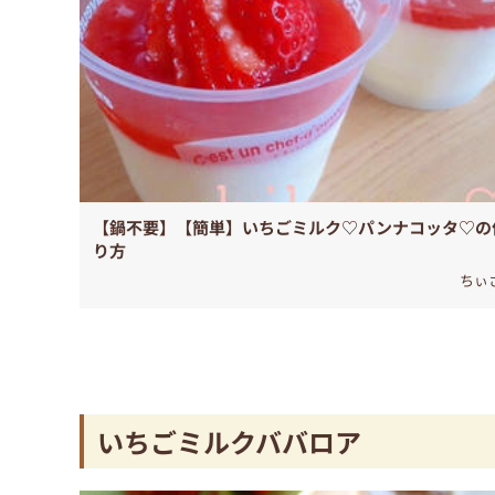
【鍋不要】【簡単】いちごミルク♡パンナコッタ♡の
り方
ちぃ
いちごミルクババロア