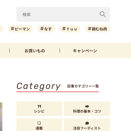
ニ
ピーマン
なす
Ｙｕｕ
鶏むね肉
お買いもの
キャンペーン
Category
記事カテゴリー一覧
レシピ
料理の基本・コツ
連載
注目フーディスト