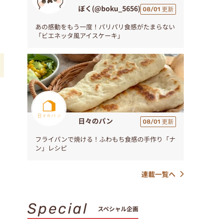
ぼく(@boku_5656)
08/01 更新
あの感動をもう一度！パリパリ食感がたまらない
「ビエネッタ風アイスケーキ」
る
日々のパン
08/01 更新
フライパンで焼ける！ふわもち食感の手作り「ナ
ン」レシピ
連載一覧へ
Special
スペシャル企画