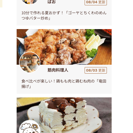
ぱお
08/04 更新
10分で作れる夏おかず！「ゴーヤとちくわのめん
リ
つゆバター炒め」
筋肉料理人
08/03 更新
食べ比べが楽しい！鶏もも肉と鶏むね肉の「竜田
揚げ」