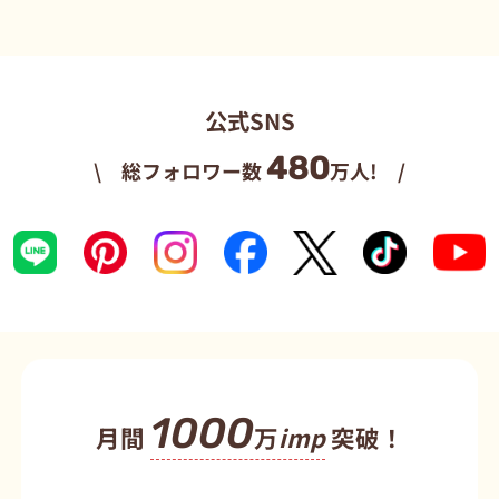
公式SNS
480
\ 総フォロワー数
万人! /
1000
月間
万
imp
突破！