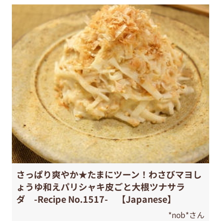
さっぱり爽やか★たまにツーン！わさびマヨし
ょうゆ和えパリシャキ皮ごと大根ツナサラ
ダ -Recipe No.1517- 【Japanese】
*nob*さん