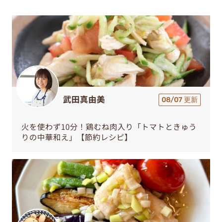
武田真由美
08/07 更新
火を使わず10分！鶏むね肉入り「トマトときゅう
りの中華和え」【節約レシピ】