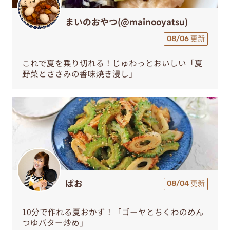
まいのおやつ(@mainooyatsu)
08/06 更新
これで夏を乗り切れる！じゅわっとおいしい「夏
野菜とささみの香味焼き浸し」
ぱお
08/04 更新
10分で作れる夏おかず！「ゴーヤとちくわのめん
つゆバター炒め」