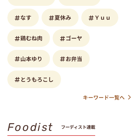
なす
夏休み
Ｙｕｕ
鶏むね肉
ゴーヤ
山本ゆり
お弁当
とうもろこし
キーワード一覧へ
Foodist
フーディスト連載