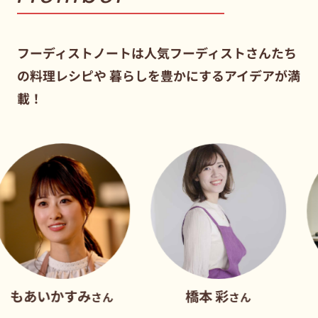
フーディストノートは人気フーディストさんたち
の料理レシピや
暮らしを豊かにするアイデアが満
載！
かすみ
橋本 彩
だれウ
さん
さん