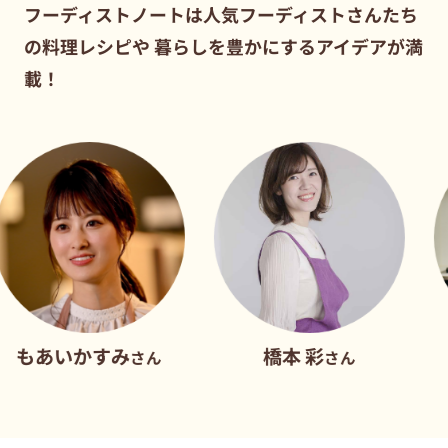
フーディストノートは人気フーディストさんたち
の料理レシピや
暮らしを豊かにするアイデアが満
載！
かすみ
橋本 彩
だれウ
さん
さん