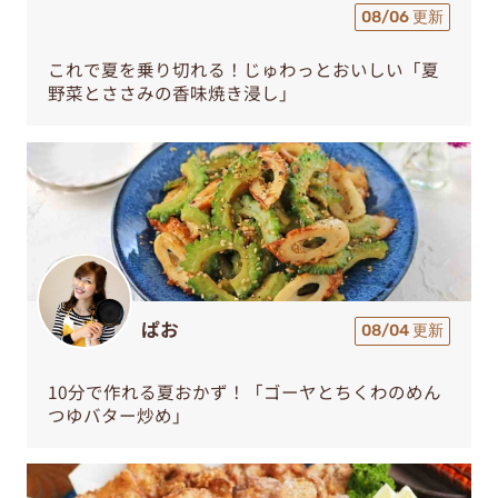
08/06 更新
これで夏を乗り切れる！じゅわっとおいしい「夏
野菜とささみの香味焼き浸し」
ぱお
08/04 更新
10分で作れる夏おかず！「ゴーヤとちくわのめん
つゆバター炒め」