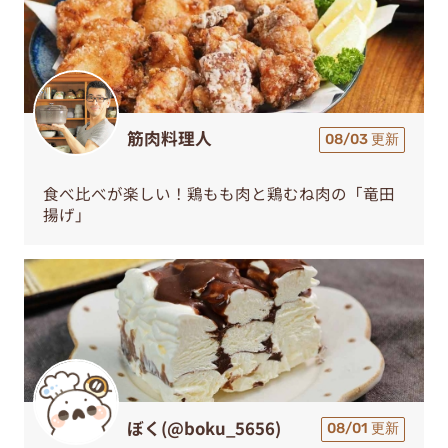
筋肉料理人
08/03 更新
食べ比べが楽しい！鶏もも肉と鶏むね肉の「竜田
揚げ」
ぼく(@boku_5656)
08/01 更新