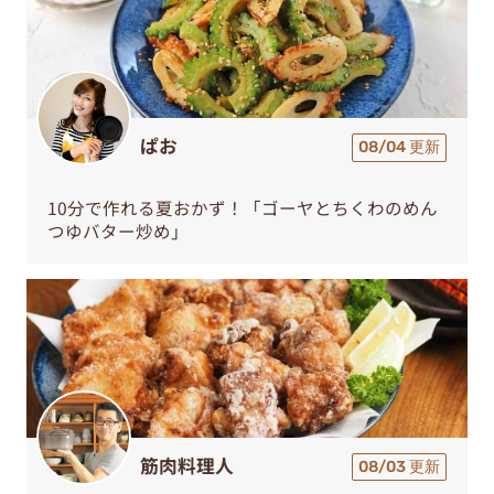
ぱお
08/04 更新
10分で作れる夏おかず！「ゴーヤとちくわのめん
つゆバター炒め」
筋肉料理人
08/03 更新