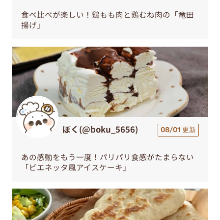
食べ比べが楽しい！鶏もも肉と鶏むね肉の「竜田
揚げ」
ぼく(@boku_5656)
08/01 更新
あの感動をもう一度！パリパリ食感がたまらない
「ビエネッタ風アイスケーキ」