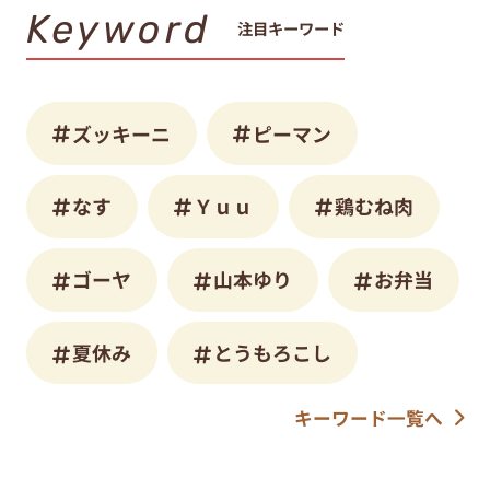
Keyword
注目キーワード
ズッキーニ
ピーマン
なす
Ｙｕｕ
鶏むね肉
ゴーヤ
山本ゆり
お弁当
夏休み
とうもろこし
キーワード一覧へ