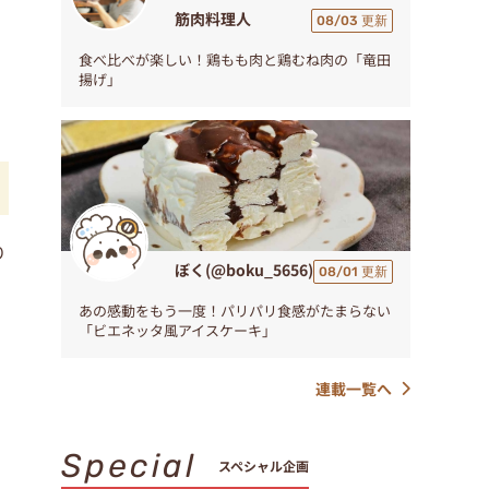
筋肉料理人
08/03 更新
食べ比べが楽しい！鶏もも肉と鶏むね肉の「竜田
揚げ」
り
ぼく(@boku_5656)
08/01 更新
り
あの感動をもう一度！パリパリ食感がたまらない
「ビエネッタ風アイスケーキ」
連載一覧へ
Special
スペシャル企画