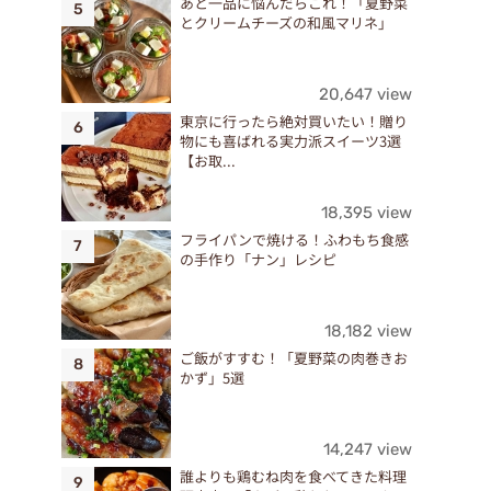
あと一品に悩んだらこれ！「夏野菜
とクリームチーズの和風マリネ」
ン
20,647 view
東京に行ったら絶対買いたい！贈り
物にも喜ばれる実力派スイーツ3選
【お取...
18,395 view
フライパンで焼ける！ふわもち食感
の手作り「ナン」レシピ
18,182 view
ご飯がすすむ！「夏野菜の肉巻きお
かず」5選
14,247 view
誰よりも鶏むね肉を食べてきた料理