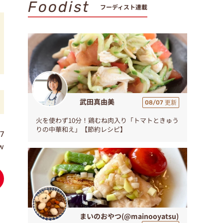
Foodist
フーディスト連載
武田真由美
08/07 更新
火を使わず10分！鶏むね肉入り「トマトときゅう
りの中華和え」【節約レシピ】
7
w
まいのおやつ(@mainooyatsu)