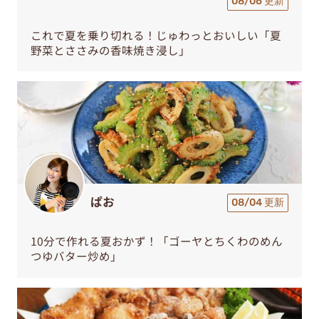
08/06 更新
これで夏を乗り切れる！じゅわっとおいしい「夏
野菜とささみの香味焼き浸し」
ぱお
08/04 更新
10分で作れる夏おかず！「ゴーヤとちくわのめん
つゆバター炒め」