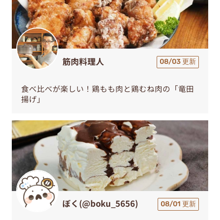
筋肉料理人
08/03 更新
食べ比べが楽しい！鶏もも肉と鶏むね肉の「竜田
揚げ」
ぼく(@boku_5656)
08/01 更新