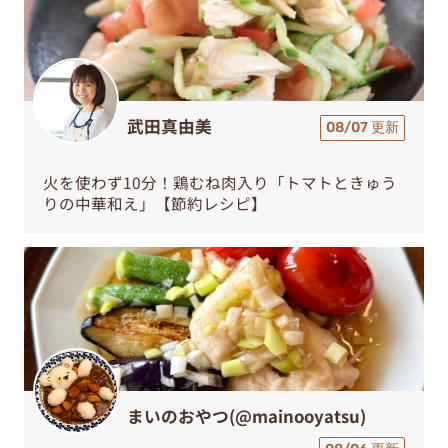
武田真由美
08/07 更新
火を使わず10分！鶏むね肉入り「トマトときゅう
りの中華和え」【節約レシピ】
まいのおやつ(@mainooyatsu)