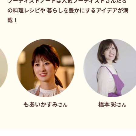
フーディストノートは人気フーディストさんたち
の料理レシピや
暮らしを豊かにするアイデアが満
載！
もあいかすみ
橋本 彩
さん
さん