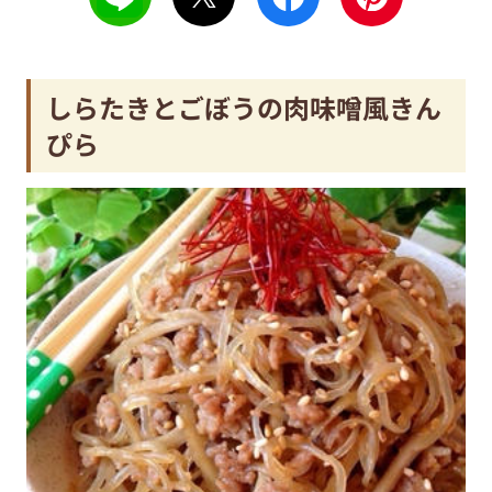
しらたきとごぼうの肉味噌風きん
ぴら