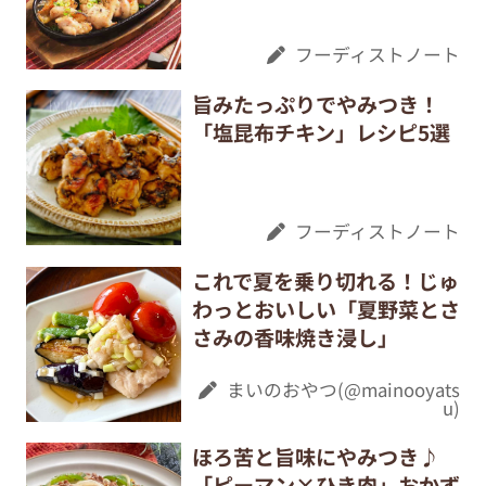
フーディストノート
旨みたっぷりでやみつき！
「塩昆布チキン」レシピ5選
フーディストノート
これで夏を乗り切れる！じゅ
わっとおいしい「夏野菜とさ
さみの香味焼き浸し」
まいのおやつ(@mainooyats
u)
ほろ苦と旨味にやみつき♪
「ピーマン×ひき肉」おかず