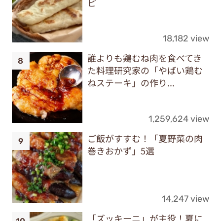
ピ
18,182 view
誰よりも鶏むね肉を食べてき
た料理研究家の「やばい鶏む
ねステーキ」の作り...
1,259,624 view
ご飯がすすむ！「夏野菜の肉
巻きおかず」5選
14,247 view
「ズッキーニ」が主役！夏に