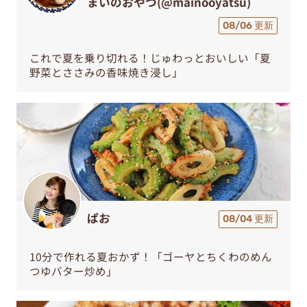
まいのおやつ(@mainooyatsu)
08/06 更新
これで夏を乗り切れる！じゅわっとおいしい「夏
野菜とささみの香味焼き浸し」
ぱお
08/04 更新
10分で作れる夏おかず！「ゴーヤとちくわのめん
つゆバター炒め」