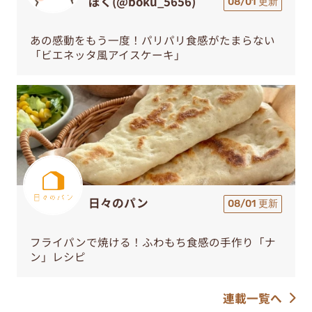
ぼく(@boku_5656)
08/01 更新
あの感動をもう一度！パリパリ食感がたまらない
「ビエネッタ風アイスケーキ」
日々のパン
08/01 更新
フライパンで焼ける！ふわもち食感の手作り「ナ
ン」レシピ
連載一覧へ