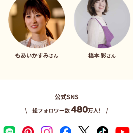
いかすみ
橋本 彩
だ
さん
さん
公式SNS
480
\ 総フォロワー数
万人! /