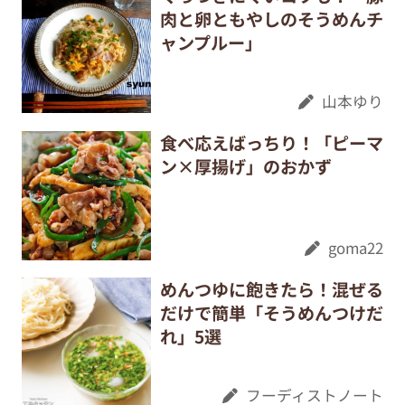
肉と卵ともやしのそうめんチ
ャンプルー」
山本ゆり
食べ応えばっちり！「ピーマ
ン×厚揚げ」のおかず
goma22
めんつゆに飽きたら！混ぜる
だけで簡単「そうめんつけだ
れ」5選
フーディストノート