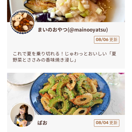
まいのおやつ(@mainooyatsu)
08/06 更新
これで夏を乗り切れる！じゅわっとおいしい「夏
野菜とささみの香味焼き浸し」
ぱお
08/04 更新