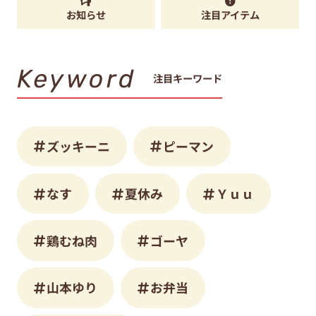
お知らせ
注目アイテム
Keyword
注目キーワード
ズッキーニ
ピーマン
なす
夏休み
Ｙｕｕ
鶏むね肉
ゴーヤ
山本ゆり
お弁当