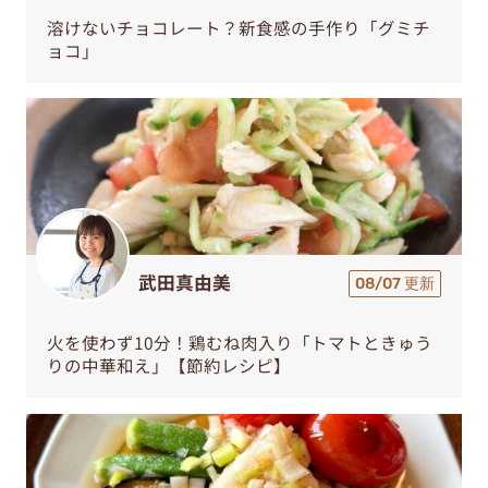
溶けないチョコレート？新食感の手作り「グミチ
ョコ」
武田真由美
08/07 更新
火を使わず10分！鶏むね肉入り「トマトときゅう
りの中華和え」【節約レシピ】