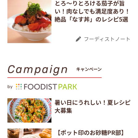
とろ～りとろける茄子が旨
い！肉なしでも満足度あり！
絶品「なす丼」のレシピ5選
フーディストノート
Campaign
キャンペーン
by
暑い日にうれしい！夏レシピ
大募集
【ポット印のお砂糖PR部】