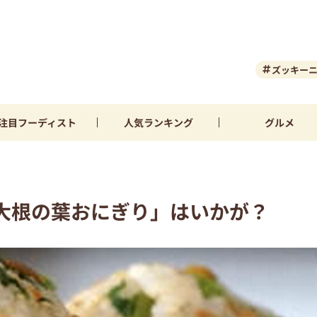
ズッキー
注目
フーディスト
人気
ランキング
グルメ
大根の葉おにぎり」はいかが？