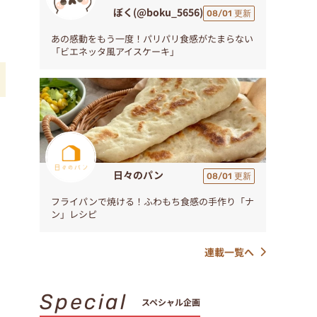
ぼく(@boku_5656)
08/01 更新
あの感動をもう一度！パリパリ食感がたまらない
「ビエネッタ風アイスケーキ」
し
日々のパン
08/01 更新
フライパンで焼ける！ふわもち食感の手作り「ナ
ン」レシピ
連載一覧へ
Special
スペシャル企画