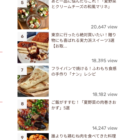
あと一品に悩んだらこれ！「夏野菜
とクリームチーズの和風マリネ」
20,647 view
東京に行ったら絶対買いたい！贈り
物にも喜ばれる実力派スイーツ3選
【お取...
18,395 view
フライパンで焼ける！ふわもち食感
の手作り「ナン」レシピ
18,182 view
ご飯がすすむ！「夏野菜の肉巻きお
かず」5選
14,247 view
く
誰よりも鶏むね肉を食べてきた料理