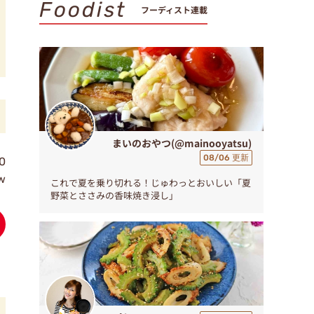
Foodist
フーディスト連載
まいのおやつ(@mainooyatsu)
08/06 更新
0
w
これで夏を乗り切れる！じゅわっとおいしい「夏
野菜とささみの香味焼き浸し」