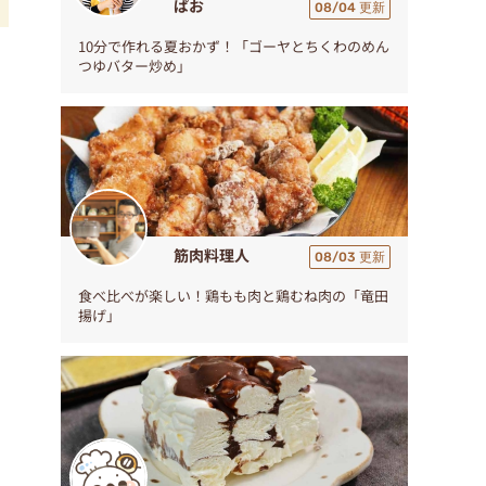
ぱお
08/04 更新
10分で作れる夏おかず！「ゴーヤとちくわのめん
り
つゆバター炒め」
筋肉料理人
08/03 更新
食べ比べが楽しい！鶏もも肉と鶏むね肉の「竜田
揚げ」