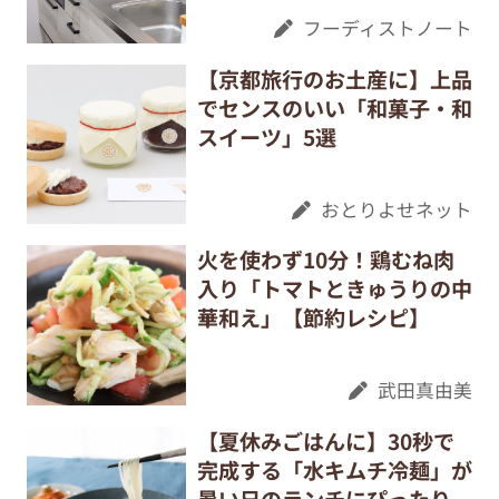
フーディストノート
【京都旅行のお土産に】上品
でセンスのいい「和菓子・和
スイーツ」5選
おとりよせネット
火を使わず10分！鶏むね肉
入り「トマトときゅうりの中
華和え」【節約レシピ】
武田真由美
【夏休みごはんに】30秒で
完成する「水キムチ冷麺」が
暑い日のランチにぴったり