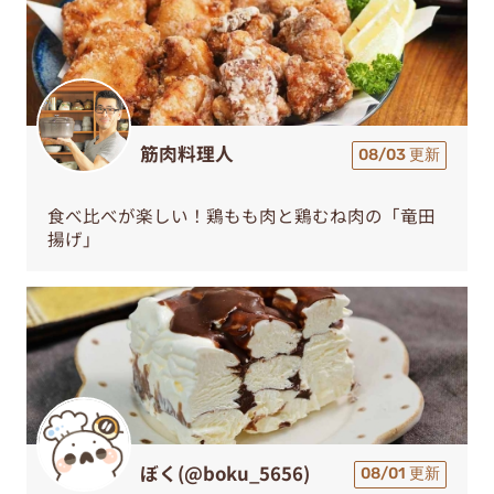
筋肉料理人
08/03 更新
食べ比べが楽しい！鶏もも肉と鶏むね肉の「竜田
揚げ」
ぼく(@boku_5656)
08/01 更新