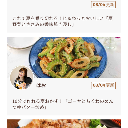
08/06 更新
これで夏を乗り切れる！じゅわっとおいしい「夏
野菜とささみの香味焼き浸し」
ぱお
08/04 更新
10分で作れる夏おかず！「ゴーヤとちくわのめん
つゆバター炒め」