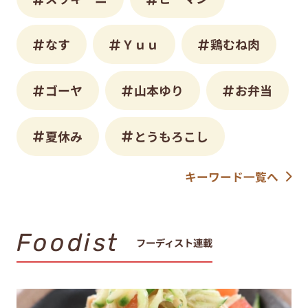
なす
Ｙｕｕ
鶏むね肉
ゴーヤ
山本ゆり
お弁当
夏休み
とうもろこし
キーワード一覧へ
Foodist
フーディスト連載