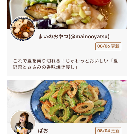
まいのおやつ(@mainooyatsu)
08/06 更新
これで夏を乗り切れる！じゅわっとおいしい「夏
野菜とささみの香味焼き浸し」
ぱお
08/04 更新