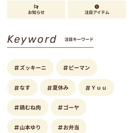
お知らせ
注目アイテム
Keyword
注目キーワード
ズッキーニ
ピーマン
なす
夏休み
Ｙｕｕ
鶏むね肉
ゴーヤ
山本ゆり
お弁当