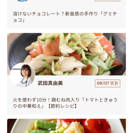
溶けないチョコレート？新食感の手作り「グミチ
ョコ」
武田真由美
08/07 更新
火を使わず10分！鶏むね肉入り「トマトときゅう
りの中華和え」【節約レシピ】