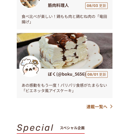
筋肉料理人
08/03 更新
食べ比べが楽しい！鶏もも肉と鶏むね肉の「竜田
揚げ」
ぼく(@boku_5656)
08/01 更新
あの感動をもう一度！パリパリ食感がたまらない
「ビエネッタ風アイスケーキ」
連載一覧へ
Special
スペシャル企画