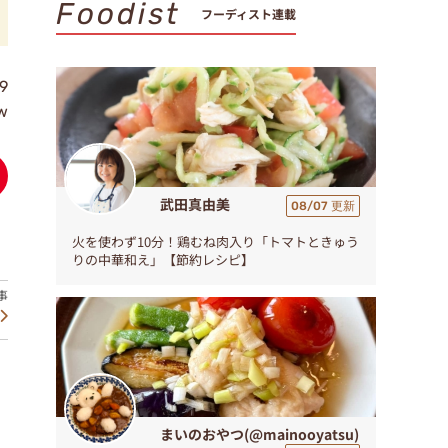
Foodist
フーディスト連載
9
w
武田真由美
08/07 更新
火を使わず10分！鶏むね肉入り「トマトときゅう
りの中華和え」【節約レシピ】
まいのおやつ(@mainooyatsu)