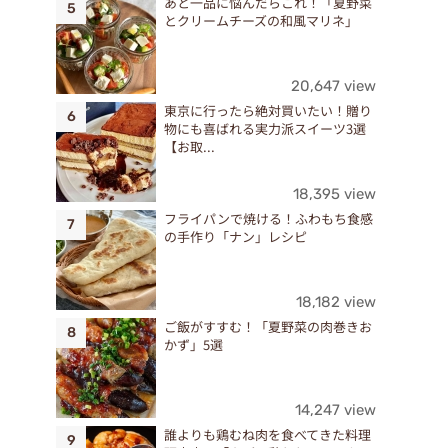
あと一品に悩んだらこれ！「夏野菜
とクリームチーズの和風マリネ」
20,647 view
東京に行ったら絶対買いたい！贈り
物にも喜ばれる実力派スイーツ3選
【お取...
18,395 view
フライパンで焼ける！ふわもち食感
の手作り「ナン」レシピ
18,182 view
ご飯がすすむ！「夏野菜の肉巻きお
かず」5選
14,247 view
誰よりも鶏むね肉を食べてきた料理