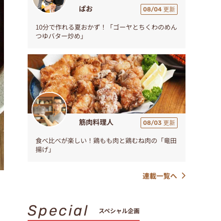
ぱお
08/04 更新
10分で作れる夏おかず！「ゴーヤとちくわのめん
つゆバター炒め」
筋肉料理人
08/03 更新
食べ比べが楽しい！鶏もも肉と鶏むね肉の「竜田
揚げ」
連載一覧へ
Special
スペシャル企画