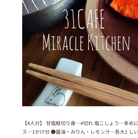
【4人分】 甘塩鮭切り身…4切れ 塩こしょう…多めに
ス…1かけ分 ●醤油・みりん・レモン汁…各大1 しい