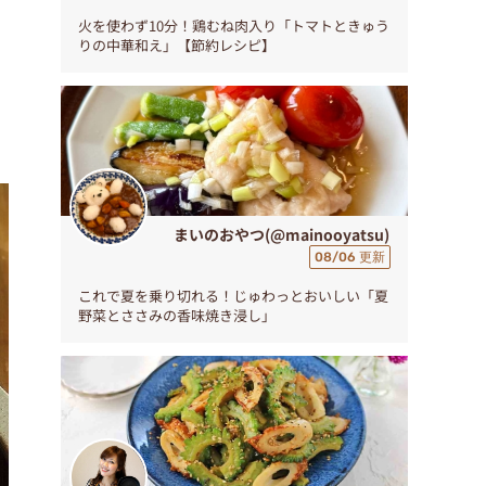
火を使わず10分！鶏むね肉入り「トマトときゅう
りの中華和え」【節約レシピ】
まいのおやつ(@mainooyatsu)
08/06 更新
これで夏を乗り切れる！じゅわっとおいしい「夏
野菜とささみの香味焼き浸し」