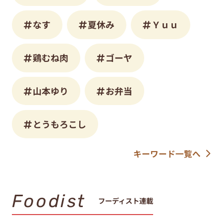
なす
夏休み
Ｙｕｕ
鶏むね肉
ゴーヤ
山本ゆり
お弁当
とうもろこし
キーワード一覧へ
Foodist
フーディスト連載