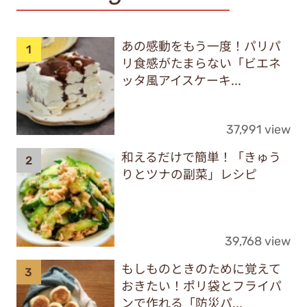
あの感動をもう一度！パリパ
リ食感がたまらない「ビエネ
ッタ風アイスケーキ...
37,991 view
和えるだけで簡単！「きゅう
りとツナの副菜」レシピ
39,768 view
もしものときのために覚えて
おきたい！ポリ袋とフライパ
ンで作れる「防災パ...