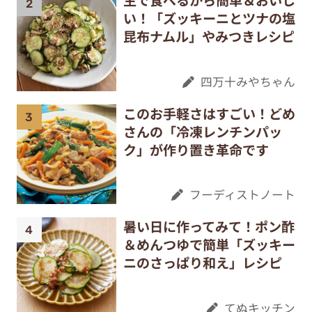
生で食べるから簡単＆おいし
い！「ズッキーニとツナの塩
昆布ナムル」やみつきレシピ
四万十みやちゃん
このお手軽さはすごい！どめ
さんの「冷凍レンチンパッ
ク」が作り置き革命です
フーディストノート
暑い日に作ってみて！ポン酢
＆めんつゆで簡単「ズッキー
ニのさっぱり和え」レシピ
てぬキッチン