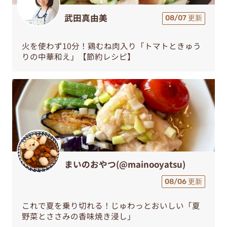
武田真由美
08/07 更新
火を使わず10分！鶏むね肉入り「トマトときゅう
りの中華和え」【節約レシピ】
まいのおやつ(@mainooyatsu)
08/06 更新
これで夏を乗り切れる！じゅわっとおいしい「夏
野菜とささみの香味焼き浸し」