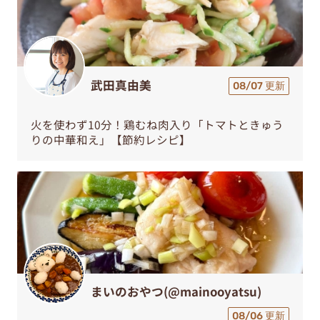
武田真由美
08/07 更新
火を使わず10分！鶏むね肉入り「トマトときゅう
りの中華和え」【節約レシピ】
まいのおやつ(@mainooyatsu)
08/06 更新