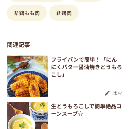
鶏もも肉
鶏肉
関連記事
フライパンで簡単！「にん
にくバター醤油焼きとうもろ
こし」
ぱお
生とうもろこしで簡単絶品コ
ーンスープ☆