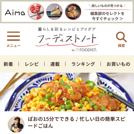
検索
新着
レシピ
連載
ランキング
お買いもの
ぱおの15分でできる♪忙しい日の簡単スピ
ードごはん