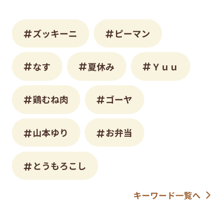
ズッキーニ
ピーマン
なす
夏休み
Ｙｕｕ
鶏むね肉
ゴーヤ
山本ゆり
お弁当
とうもろこし
キーワード一覧へ