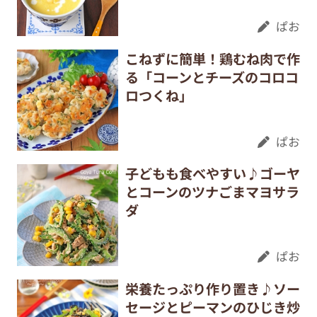
ぱお
こねずに簡単！鶏むね肉で作
る「コーンとチーズのコロコ
ロつくね」
ぱお
子どもも食べやすい♪ゴーヤ
とコーンのツナごまマヨサラ
ダ
ぱお
栄養たっぷり作り置き♪ソー
セージとピーマンのひじき炒