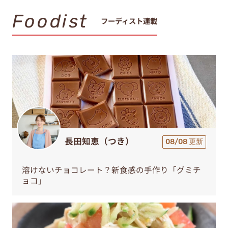
Foodist
フーディスト連載
長田知恵（つき）
08/08 更新
溶けないチョコレート？新食感の手作り「グミチ
ョコ」