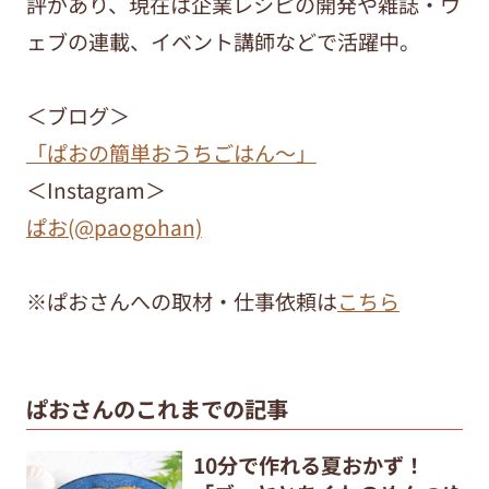
評があり、現在は企業レシピの開発や雑誌・ウ
ェブの連載、イベント講師などで活躍中。
＜ブログ＞
「ぱおの簡単おうちごはん～」
＜Instagram＞
ぱお(@paogohan)
※ぱおさんへの取材・仕事依頼は
こちら
ぱおさんのこれまでの記事
10分で作れる夏おかず！