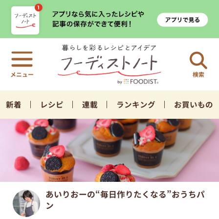
検索
新着
レシピ
連載
ランキング
お買いもの
あいりおーの“毎日作りたくなる”おうちパ
ン