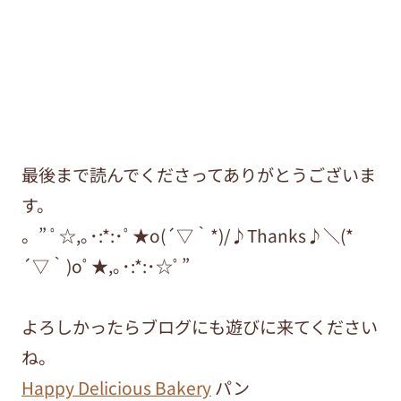
最後まで読んでくださってありがとうございま
す。
。” ﾟ☆,｡･:*:･ﾟ★o(´▽｀*)/♪Thanks♪＼(*
´▽｀)oﾟ★,｡･:*:･☆ﾟ”
よろしかったらブログにも遊びに来てください
ね。
Happy Delicious Bakery
パン