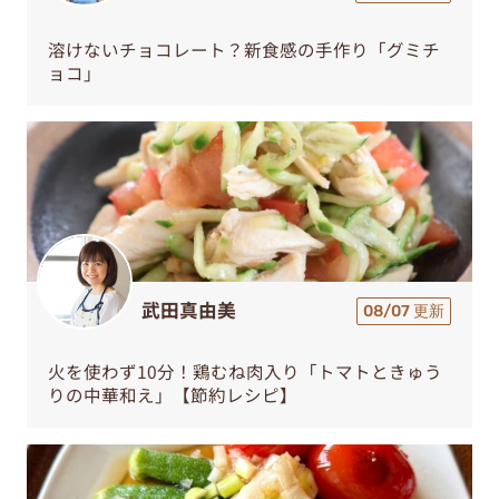
溶けないチョコレート？新食感の手作り「グミチ
ョコ」
武田真由美
08/07 更新
火を使わず10分！鶏むね肉入り「トマトときゅう
りの中華和え」【節約レシピ】